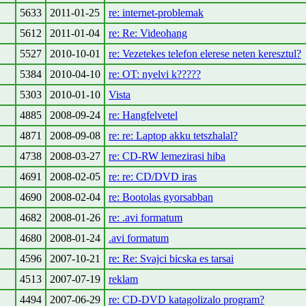
5633
2011-01-25
re: internet-problemak
5612
2011-01-04
re: Re: Videohang
5527
2010-10-01
re: Vezetekes telefon elerese neten keresztul?
5384
2010-04-10
re: OT: nyelvi k?????
5303
2010-01-10
Vista
4885
2008-09-24
re: Hangfelvetel
4871
2008-09-08
re: re: Laptop akku tetszhalal?
4738
2008-03-27
re: CD-RW lemezirasi hiba
4691
2008-02-05
re: re: CD/DVD iras
4690
2008-02-04
re: Bootolas gyorsabban
4682
2008-01-26
re: .avi formatum
4680
2008-01-24
.avi formatum
4596
2007-10-21
re: Re: Svajci bicska es tarsai
4513
2007-07-19
reklam
4494
2007-06-29
re: CD-DVD katagolizalo program?