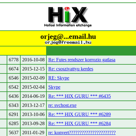
orjeg@...email.hu
6778
2016-10-08
Re: Futes rendszer korrozio gatlasa
6674
2015-12-15
Re: csoszivattyu kerdes
6546
2015-02-09
RE: Skype
6542
2015-02-04
Skype
6436
2014-06-19
Re: *** HIX GURU *** #6435
6343
2013-12-17
re: svchost.exe
6291
2013-10-06
Re: *** HIX GURU *** #6289
6285
2013-09-28
Re: *** HIX GURU *** #6284
5637
2011-01-29
re: konvert??????????????????????