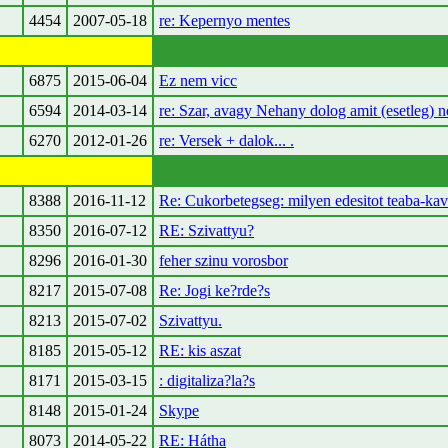
4454
2007-05-18
re: Kepernyo mentes
6875
2015-06-04
Ez nem vicc
6594
2014-03-14
re: Szar, avagy Nehany dolog amit (esetleg) 
6270
2012-01-26
re: Versek + dalok... .
8388
2016-11-12
Re: Cukorbetegseg: milyen edesitot teaba-ka
8350
2016-07-12
RE: Szivattyu?
8296
2016-01-30
feher szinu vorosbor
8217
2015-07-08
Re: Jogi ke?rde?s
8213
2015-07-02
Szivattyu.
8185
2015-05-12
RE: kis aszat
8171
2015-03-15
: digitaliza?la?s
8148
2015-01-24
Skype
8073
2014-05-22
RE: Hátha