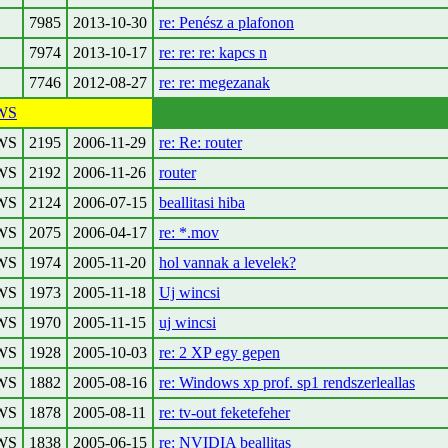
7985
2013-10-30
re: Penész a plafonon
7974
2013-10-17
re: re: re: kapcs n
7746
2012-08-27
re: re: megezanak
WS
WS
2195
2006-11-29
re: Re: router
WS
2192
2006-11-26
router
WS
2124
2006-07-15
beallitasi hiba
WS
2075
2006-04-17
re: *.mov
WS
1974
2005-11-20
hol vannak a levelek?
WS
1973
2005-11-18
Uj wincsi
WS
1970
2005-11-15
uj wincsi
WS
1928
2005-10-03
re: 2 XP egy gepen
WS
1882
2005-08-16
re: Windows xp prof. sp1 rendszerleallas
WS
1878
2005-08-11
re: tv-out feketefeher
WS
1838
2005-06-15
re: NVIDIA beallitas