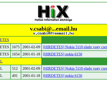
v.csabi@...email.hu
ETES
ETES
1675
2001-02-09
[HIRDETES] Nokia 5110 elado vagy cser
ETES
1654
2001-01-18
[HIRDETES] nokia 6150
IL
IL
512
2001-02-09
[HIRDETES] Nokia 5110 elado vagy cser
IL
491
2001-01-18
[HIRDETES] nokia 6150