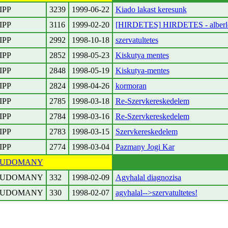
IPP
3239
1999-06-22
Kiado lakast keresunk
IPP
3116
1999-02-20
[HIRDETES] HIRDETES - alberl
IPP
2992
1998-10-18
szervatultetes
IPP
2852
1998-05-23
Kiskutya mentes
IPP
2848
1998-05-19
Kiskutya-mentes
IPP
2824
1998-04-26
kormoran
IPP
2785
1998-03-18
Re-Szervkereskedelem
IPP
2784
1998-03-16
Re-Szervkereskedelem
IPP
2783
1998-03-15
Szervkereskedelem
IPP
2774
1998-03-04
Pazmany Jogi Kar
TUDOMANY
TUDOMANY
332
1998-02-09
Agyhalal diagnozisa
TUDOMANY
330
1998-02-07
agyhalal-->szervatultetes!