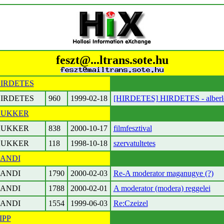
feszt@...ltrans.sote.hu
IRDETES
IRDETES
960
1999-02-18
[HIRDETES] HIRDETES - alberl
UKKER
UKKER
838
2000-10-17
filmfesztival
UKKER
118
1998-10-18
szervatultetes
ANDI
ANDI
1790
2000-02-03
Re-A moderator maganugye (?)
ANDI
1788
2000-02-01
A moderator (modera) reggelei
ANDI
1554
1999-06-03
Re:Czeizel
IPP