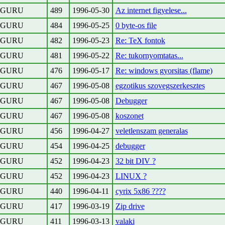
GURU
489
1996-05-30
Az internet figyelese...
GURU
484
1996-05-25
0 byte-os file
GURU
482
1996-05-23
Re: TeX fontok
GURU
481
1996-05-22
Re: tukornyomtatas...
GURU
476
1996-05-17
Re: windows gyorsitas (flame)
GURU
467
1996-05-08
egzotikus szovegszerkesztes
GURU
467
1996-05-08
Debugger
GURU
467
1996-05-08
koszonet
GURU
456
1996-04-27
veletlenszam generalas
GURU
454
1996-04-25
debugger
GURU
452
1996-04-23
32 bit DIV ?
GURU
452
1996-04-23
LINUX ?
GURU
440
1996-04-11
cyrix 5x86 ????
GURU
417
1996-03-19
Zip drive
GURU
411
1996-03-13
valaki