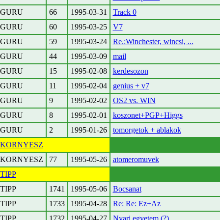
GURU
66
1995-03-31
Track 0
GURU
60
1995-03-25
V7
GURU
59
1995-03-24
Re.:Winchester, wincsi, ...
GURU
44
1995-03-09
mail
GURU
15
1995-02-08
kerdesozon
GURU
11
1995-02-04
genius + v7
GURU
9
1995-02-02
OS2 vs. WIN
GURU
8
1995-02-01
koszonet+PGP+Higgs
GURU
2
1995-01-26
tomorgetok + ablakok
KORNYESZ
KORNYESZ
77
1995-05-26
atomeromuvek
TIPP
TIPP
1741
1995-05-06
Bocsanat
TIPP
1733
1995-04-28
Re: Re: Ez+Az
TIPP
1732
1995-04-27
Nyari egyetem (?)