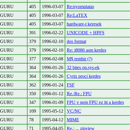
GURU
405
1996-03-07
Re:nyomntatas
GURU
405
1996-03-07
Re:LaTEX
GURU
405
1996-03-07
hardware-t keresek
GURU
391
1996-02-22
UNICODE + HPFS
GURU
379
1996-02-10
dos format
GURU
379
1996-02-10
Re: i8086 asm kerdes
GURU
377
1996-02-08
M$ remhir (?)
GURU
364
1996-01-26
32 bites op.sys-ek
GURU
364
1996-01-26
Cyrix proci kerdes
GURU
362
1996-01-24
FSF
GURU
350
1996-01-12
Re.:Re.: FPU
GURU
347
1996-01-09
FPU v nem FPU ez itt a kerdes
GURU
109
1995-05-12
VC/NC
GURU
78
1995-04-12
MIME
GURU
71
1995-04-05
Re.: ... zipview