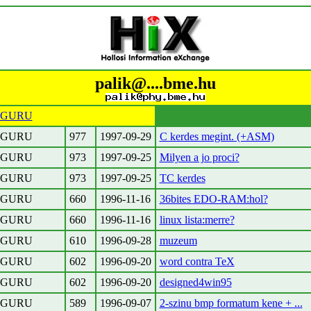
palik@....bme.hu
GURU
GURU
977
1997-09-29
C kerdes megint. (+ASM)
GURU
973
1997-09-25
Milyen a jo proci?
GURU
973
1997-09-25
TC kerdes
GURU
660
1996-11-16
36bites EDO-RAM:hol?
GURU
660
1996-11-16
linux lista:merre?
GURU
610
1996-09-28
muzeum
GURU
602
1996-09-20
word contra TeX
GURU
602
1996-09-20
designed4win95
GURU
589
1996-09-07
2-szinu bmp formatum kene + ...