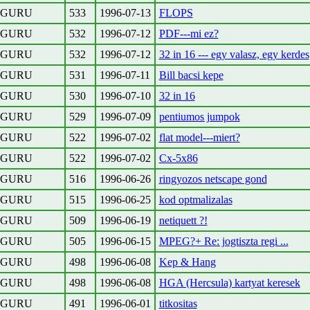
GURU
533
1996-07-13
FLOPS
GURU
532
1996-07-12
PDF---mi ez?
GURU
532
1996-07-12
32 in 16 --- egy valasz, egy kerdes
GURU
531
1996-07-11
Bill bacsi kepe
GURU
530
1996-07-10
32 in 16
GURU
529
1996-07-09
pentiumos jumpok
GURU
522
1996-07-02
flat model---miert?
GURU
522
1996-07-02
Cx-5x86
GURU
516
1996-06-26
ringyozos netscape gond
GURU
515
1996-06-25
kod optmalizalas
GURU
509
1996-06-19
netiquett ?!
GURU
505
1996-06-15
MPEG?+ Re: jogtiszta regi ...
GURU
498
1996-06-08
Kep & Hang
GURU
498
1996-06-08
HGA (Hercsula) kartyat keresek
GURU
491
1996-06-01
titkositas