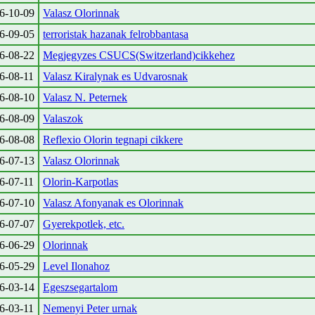
6-10-09
Valasz Olorinnak
6-09-05
terroristak hazanak felrobbantasa
6-08-22
Megjegyzes CSUCS(Switzerland)cikkehez
6-08-11
Valasz Kiralynak es Udvarosnak
6-08-10
Valasz N. Peternek
6-08-09
Valaszok
6-08-08
Reflexio Olorin tegnapi cikkere
6-07-13
Valasz Olorinnak
6-07-11
Olorin-Karpotlas
6-07-10
Valasz Afonyanak es Olorinnak
6-07-07
Gyerekpotlek, etc.
6-06-29
Olorinnak
6-05-29
Level Ilonahoz
6-03-14
Egeszsegartalom
6-03-11
Nemenyi Peter urnak