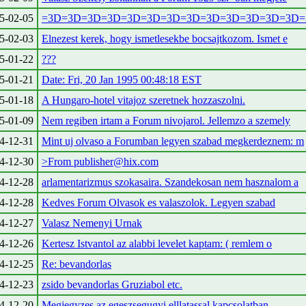
5-02-05
=3D=3D=3D=3D=3D=3D=3D=3D=3D=3D=3D=3D=3D=
5-02-03
Elnezest kerek, hogy ismetlesekbe bocsajtkozom. Ismet e
5-01-22
???
5-01-21
Date: Fri, 20 Jan 1995 00:48:18 EST
5-01-18
A Hungaro-hotel vitajoz szeretnek hozzaszolni.
5-01-09
Nem regiben irtam a Forum nivojarol. Jellemzo a szemely
4-12-31
Mint uj olvaso a Forumban legyen szabad megkerdeznem: m
4-12-30
>From publisher@hix.com
4-12-28
arlamentarizmus szokasaira. Szandekosan nem hasznalom a
4-12-28
Kedves Forum Olvasok es valaszolok. Legyen szabad
4-12-27
Valasz Nemenyi Urnak
4-12-26
Kertesz Istvantol az alabbi levelet kaptam: ( remlem o
4-12-25
Re: bevandorlas
4-12-23
zsido bevandorlas Gruziabol etc.
4-12-20
Megjegyzes az egeszsegugyi elllatassal kapcsolatban