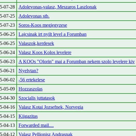
5-07-28
Adolevonas-valasz, Meszaros Laszlonak
5-07-25
Adolevonas stb.
5-07-23
Soros-Koos megjegyzese
5-06-25
Lajcsinak irt nyilt level a Forumban
5-06-25
Valaszok,kerdesek
5-06-24
Valasz Koos Kolos levelere
5-06-23
A KOOs "Olorin" mai a Forumban nekem szolo levelere kiv
5-06-21
Nyelvtan?
5-06-02
-56 ertekelese
5-05-09
Hozzaszolas
5-04-30
Szocialis juttatasok
5-04-16
Valasz Kotai Jozsefnek, Norvegia
5-04-15
Kiigazitas
5-04-13
Forwarded mail....
5-04-12
Valasz Pellionisz Andrasnak