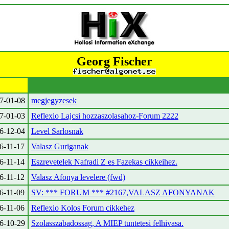
Georg Fischer
7-01-08
megjegyzesek
7-01-03
Reflexio Lajcsi hozzaszolasahoz-Forum 2222
6-12-04
Level Sarlosnak
6-11-17
Valasz Guriganak
6-11-14
Eszrevetelek Nafradi Z es Fazekas cikkeihez.
6-11-12
Valasz Afonya levelere (fwd)
6-11-09
SV: *** FORUM *** #2167,VALASZ AFONYANAK
6-11-06
Reflexio Kolos Forum cikkehez
6-10-29
Szolasszabadossag, A MIEP tuntetesi felhivasa.