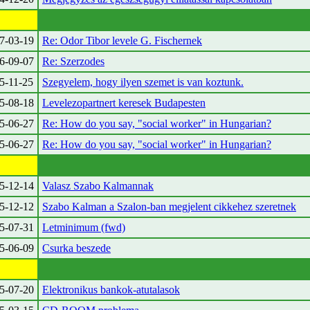
7-03-19
Re: Odor Tibor levele G. Fischernek
6-09-07
Re: Szerzodes
5-11-25
Szegyelem, hogy ilyen szemet is van koztunk.
5-08-18
Levelezopartnert keresek Budapesten
5-06-27
Re: How do you say, "social worker" in Hungarian?
5-06-27
Re: How do you say, "social worker" in Hungarian?
5-12-14
Valasz Szabo Kalmannak
5-12-12
Szabo Kalman a Szalon-ban megjelent cikkehez szeretnek
5-07-31
Letminimum (fwd)
5-06-09
Csurka beszede
5-07-20
Elektronikus bankok-atutalasok