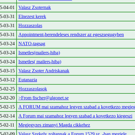
5-04-01
Valasz Zsoternak
5-03-31
Elnezest kerek
5-03-31
Hozzaszolas
5-03-31
Appointment-berendeleses rendszer az egeszsegugyben
5-03-24
NATO-tagsag
5-03-24
Ismetles(mailers-hiba)
5-03-24
Ismetles( mailers-hiba)
5-03-15
Valasz Zsoter Andriskanak
5-03-12
Eutanazia
5-02-25
Hozzaszolasok
5-02-20
>From fischer@algonet.se
5-02-15
A FORUM mai szamahoz legyen szabad a kovetkezo megje
5-02-14
A Forum mai szamahoz legyen szabad a kovetkezo kiegeszi
5-02-11
Megjegyzes zimanyi Magda cikkehez
5-02-09
Valasz Szekely zoltannak a Forum 1529 sz. -ban megjele