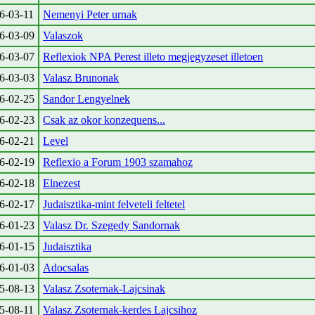
6-03-11
Nemenyi Peter urnak
6-03-09
Valaszok
6-03-07
Reflexiok NPA Perest illeto megjegyzeset illetoen
6-03-03
Valasz Brunonak
6-02-25
Sandor Lengyelnek
6-02-23
Csak az okor konzequens...
6-02-21
Level
6-02-19
Reflexio a Forum 1903 szamahoz
6-02-18
Elnezest
6-02-17
Judaisztika-mint felveteli feltetel
6-01-23
Valasz Dr. Szegedy Sandornak
6-01-15
Judaisztika
6-01-03
Adocsalas
5-08-13
Valasz Zsoternak-Lajcsinak
5-08-11
Valasz Zsoternak-kerdes Lajcsihoz