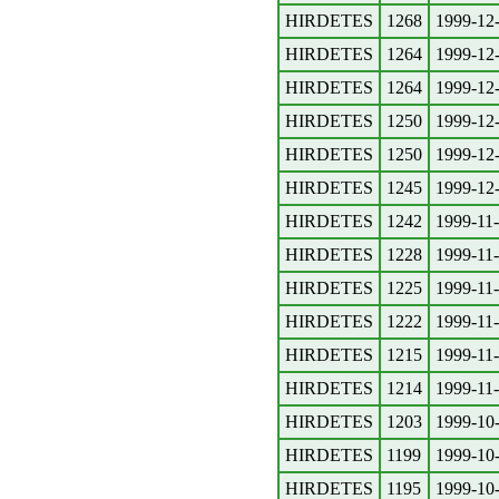
HIRDETES
1268
1999-12
HIRDETES
1264
1999-12
HIRDETES
1264
1999-12
HIRDETES
1250
1999-12
HIRDETES
1250
1999-12
HIRDETES
1245
1999-12
HIRDETES
1242
1999-11
HIRDETES
1228
1999-11
HIRDETES
1225
1999-11
HIRDETES
1222
1999-11
HIRDETES
1215
1999-11
HIRDETES
1214
1999-11
HIRDETES
1203
1999-10
HIRDETES
1199
1999-10
HIRDETES
1195
1999-10