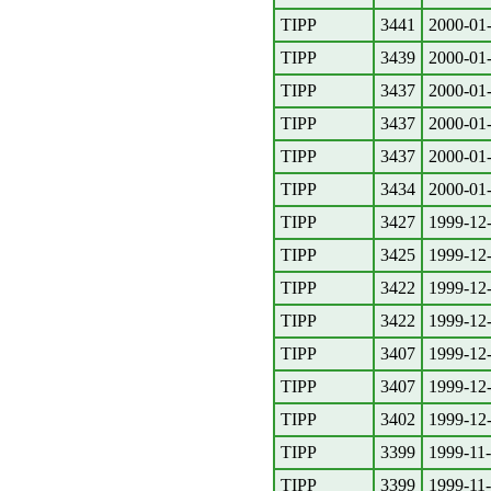
TIPP
3441
2000-01
TIPP
3439
2000-01
TIPP
3437
2000-01
TIPP
3437
2000-01
TIPP
3437
2000-01
TIPP
3434
2000-01
TIPP
3427
1999-12
TIPP
3425
1999-12
TIPP
3422
1999-12
TIPP
3422
1999-12
TIPP
3407
1999-12
TIPP
3407
1999-12
TIPP
3402
1999-12
TIPP
3399
1999-11
TIPP
3399
1999-11