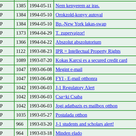
PP
1385
1994-05-11
Nem kenyerem az iras.
PP
1384
1994-05-10
Orokzold-konyv autoval
PP
1384
1994-05-10
Bp.-New York lakas-swap
PP
1373
1994-04-29
T. zupervajzor!
PP
1366
1994-04-22
Abszolut abszolutorium
PP
1122
1993-08-23
IPR = Intellectual Property Rights
PP
1089
1993-07-20
Kokas Karcsi es a secured credit card
PP
1047
1993-06-08
Megint e-mail
PP
1047
1993-06-08
FYI - E-mail otthonra
PP
1042
1993-06-03
J-1 Regulatory Alert
PP
1042
1993-06-03
Csa=ki Csaba
PP
1042
1993-06-03
Jogi adatbazis es mailbox otthon
PP
1035
1993-05-27
Postalada otthon
PP
966
1993-03-20
J-1 students and scholars alert!
PP
964
1993-03-18
Minden elado