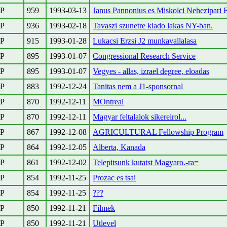
PP
959
1993-03-13
Janus Pannonius es Miskolci Nehezipari 
PP
936
1993-02-18
Tavaszi szunetre kiado lakas NY-ban.
PP
915
1993-01-28
Lukacsi Erzsi J2 munkavallalasa
PP
895
1993-01-07
Congressional Research Service
PP
895
1993-01-07
Vegyes - allas, izrael degree, eloadas
PP
883
1992-12-24
Tanitas nem a J1-sponsornal
PP
870
1992-12-11
MOntreal
PP
870
1992-12-11
Magyar feltalalok sikereirol...
PP
867
1992-12-08
AGRICULTURAL Fellowship Program
PP
864
1992-12-05
Alberta, Kanada
PP
861
1992-12-02
Telepitsunk kutatst Magyaro.-ra=
PP
854
1992-11-25
Prozac es tsai
PP
854
1992-11-25
???
PP
850
1992-11-21
Filmek
PP
850
1992-11-21
Utlevel