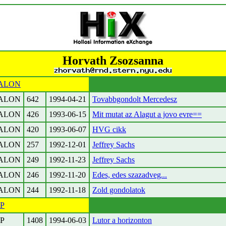
Horvath Zsozsanna
ALON
ALON
642
1994-04-21
Tovabbgondolt Mercedesz
ALON
426
1993-06-15
Mit mutat az Alagut a jovo evre==
ALON
420
1993-06-07
HVG cikk
ALON
257
1992-12-01
Jeffrey Sachs
ALON
249
1992-11-23
Jeffrey Sachs
ALON
246
1992-11-20
Edes, edes szazadveg...
ALON
244
1992-11-18
Zold gondolatok
PP
PP
1408
1994-06-03
Lutor a horizonton