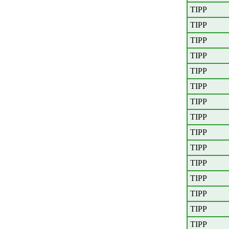
TIPP
TIPP
TIPP
TIPP
TIPP
TIPP
TIPP
TIPP
TIPP
TIPP
TIPP
TIPP
TIPP
TIPP
TIPP