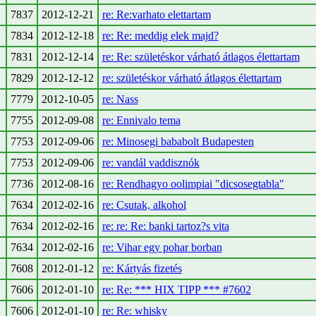
7837
2012-12-21
re: Re:varhato elettartam
7834
2012-12-18
re: Re: meddig elek majd?
7831
2012-12-14
re: Re: születéskor várható átlagos élettartam
7829
2012-12-12
re: születéskor várható átlagos élettartam
7779
2012-10-05
re: Nass
7755
2012-09-08
re: Ennivalo tema
7753
2012-09-06
re: Minosegi bababolt Budapesten
7753
2012-09-06
re: vandál vaddisznók
7736
2012-08-16
re: Rendhagyo oolimpiai "dicsosegtabla"
7634
2012-02-16
re: Csutak, alkohol
7634
2012-02-16
re: re: Re: banki tartoz?s vita
7634
2012-02-16
re: Vihar egy pohar borban
7608
2012-01-12
re: Kártyás fizetés
7606
2012-01-10
re: Re: *** HIX TIPP *** #7602
7606
2012-01-10
re: Re: whisky