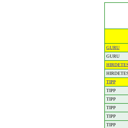
GURU
GURU
HIRDETE
HIRDETE
TIPP
TIPP
TIPP
TIPP
TIPP
TIPP