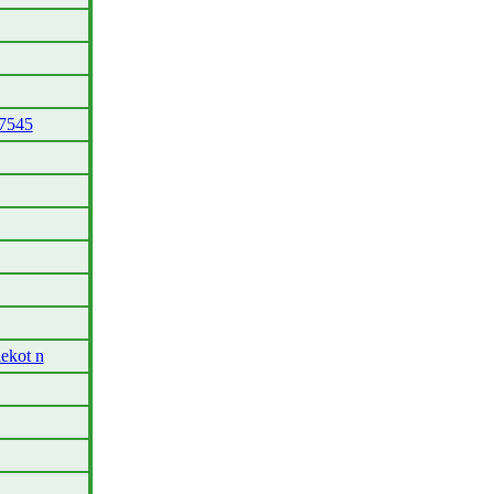
#7545
lekot n