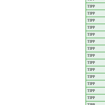
TIPP
TIPP
TIPP
TIPP
TIPP
TIPP
TIPP
TIPP
TIPP
TIPP
TIPP
TIPP
TIPP
TIPP
TIPP