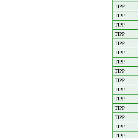
TIPP
TIPP
TIPP
TIPP
TIPP
TIPP
TIPP
TIPP
TIPP
TIPP
TIPP
TIPP
TIPP
TIPP
TIPP