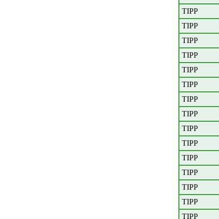
TIPP
TIPP
TIPP
TIPP
TIPP
TIPP
TIPP
TIPP
TIPP
TIPP
TIPP
TIPP
TIPP
TIPP
TIPP