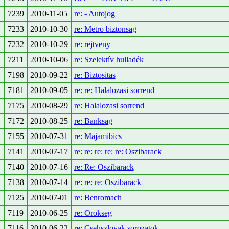
7239
2010-11-05
re: - Autojog
7233
2010-10-30
re: Metro biztonsag
7232
2010-10-29
re: rejtveny
7211
2010-10-06
re: Szelektív hulladék
7198
2010-09-22
re: Biztositas
7181
2010-09-05
re: re: Halalozasi sorrend
7175
2010-08-29
re: Halalozasi sorrend
7172
2010-08-25
re: Banksag
7155
2010-07-31
re: Majamibics
7141
2010-07-17
re: re: re: re: re: Oszibarack
7140
2010-07-16
re: Re: Oszibarack
7138
2010-07-14
re: re: re: Oszibarack
7125
2010-07-01
re: Benromach
7119
2010-06-25
re: Orokseg
7116
2010-06-22
re: Csehszlovak sorozatok