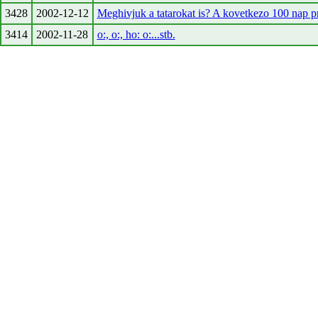
3428
2002-12-12
Meghivjuk a tatarokat is? A kovetkezo 100 nap 
3414
2002-11-28
o:, o:, ho: o:...stb.