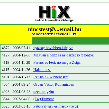
nincstest@...email.hu
4672
2006-07-11
igazsag bovebben kifejtve
4127
2004-12-08
Megvan a penz es az osszecso'rt fontok
4118
2004-11-29
Ferenc es Feri, no meg a Zsiga
4115
2004-11-26
Halali mese
4101
2004-11-12
Re: #4098 - teheneszet
4054
2004-09-24
Orban Viktor Romaniaban
4028
2004-08-28
uzenetrogzito
3544
2003-04-08
(Fw) Eumese
3523
2003-03-18
Pato-Pal-terv es masok (fwd)