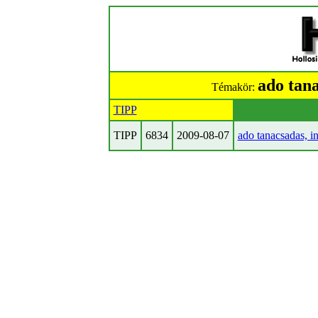
ado tana
Témakör:
TIPP
TIPP
6834
2009-08-07
ado tanacsadas, in