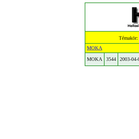
Témakör:
MOKA
MOKA
3544
2003-04-