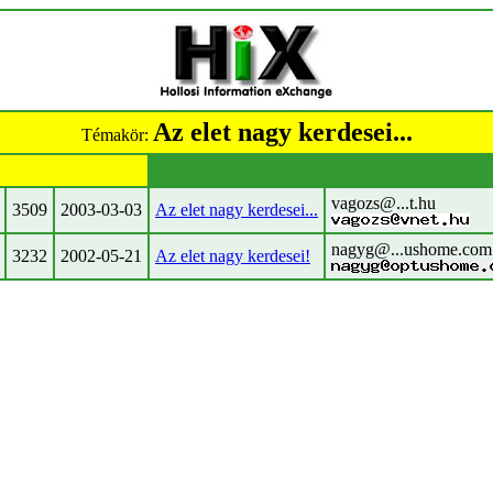
Az elet nagy kerdesei...
Témakör:
vagozs@...t.hu
3509
2003-03-03
Az elet nagy kerdesei...
nagyg@...ushome.com
3232
2002-05-21
Az elet nagy kerdesei!