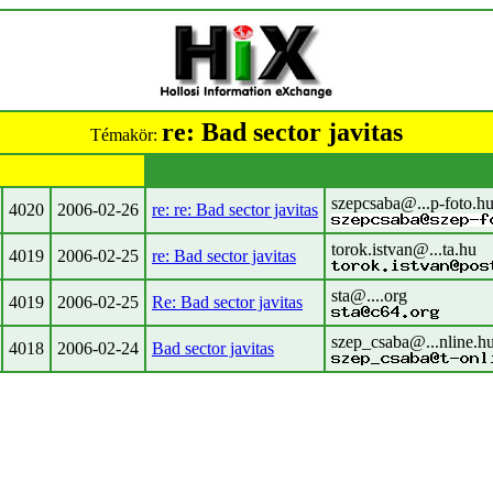
re: Bad sector javitas
Témakör:
szepcsaba@...p-foto.h
4020
2006-02-26
re: re: Bad sector javitas
torok.istvan@...ta.hu
4019
2006-02-25
re: Bad sector javitas
sta@....org
4019
2006-02-25
Re: Bad sector javitas
szep_csaba@...nline.h
4018
2006-02-24
Bad sector javitas