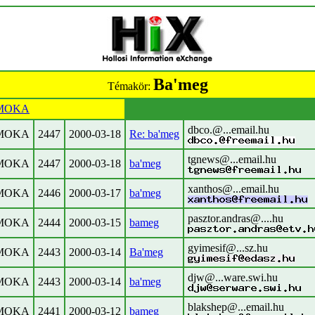
Ba'meg
Témakör:
MOKA
dbco.@...email.hu
MOKA
2447
2000-03-18
Re: ba'meg
tgnews@...email.hu
MOKA
2447
2000-03-18
ba'meg
xanthos@...email.hu
MOKA
2446
2000-03-17
ba'meg
pasztor.andras@....hu
MOKA
2444
2000-03-15
bameg
gyimesif@...sz.hu
MOKA
2443
2000-03-14
Ba'meg
djw@...ware.swi.hu
MOKA
2443
2000-03-14
ba'meg
blakshep@...email.hu
MOKA
2441
2000-03-12
bameg