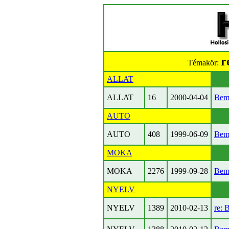
r
Témakör:
ALLAT
ALLAT
16
2000-04-04
Bem
AUTO
AUTO
408
1999-06-09
Bem
MOKA
MOKA
2276
1999-09-28
Bem
NYELV
NYELV
1389
2010-02-13
re: 