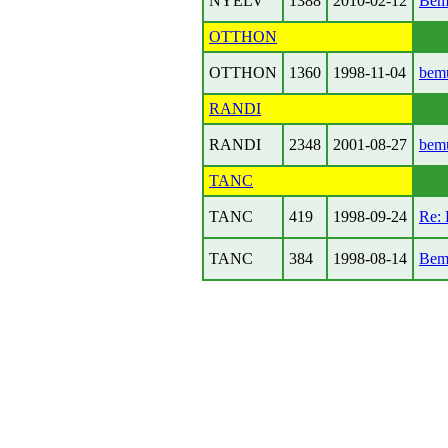
NYELV
1388
2010-02-12
Bem
OTTHON
OTTHON
1360
1998-11-04
bemu
RANDI
RANDI
2348
2001-08-27
bemu
TANC
TANC
419
1998-09-24
Re: 
TANC
384
1998-08-14
Bem