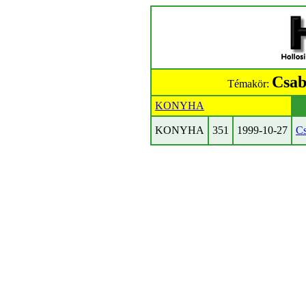
Csab
Témakör:
KONYHA
KONYHA
351
1999-10-27
Cs