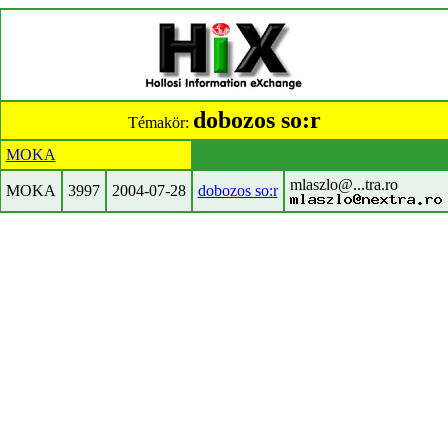
dobozos so:r
Témakör:
MOKA
mlaszlo@...tra.ro
MOKA
3997
2004-07-28
dobozos so:r