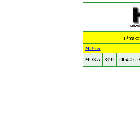
Témakö
MOKA
MOKA
3997
2004-07-2