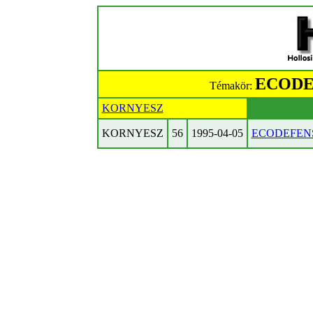
ECODEF
Témakör:
KORNYESZ
KORNYESZ
56
1995-04-05
ECODEFENSE