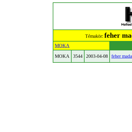
feher ma
Témakör:
MOKA
MOKA
3544
2003-04-08
feher mada