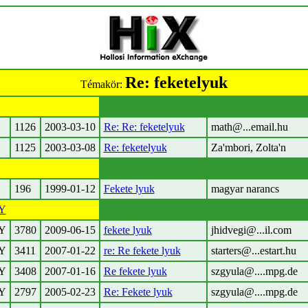
Re: feketelyuk
Témakör:
1126
2003-03-10
Re: Re: feketelyuk
math@...email.hu
1125
2003-03-08
Re: feketelyuk
Za'mbori, Zolta'n
196
1999-01-12
Fekete lyuk
magyar narancs
Y
Y
3780
2009-06-15
fekete lyuk
jhidvegi@...il.com
Y
3411
2007-01-22
re: Re fekete lyuk
starters@...estart.hu
Y
3408
2007-01-16
Re fekete lyuk
szgyula@....mpg.de
Y
2797
2005-02-23
Re: Fekete lyuk
szgyula@....mpg.de