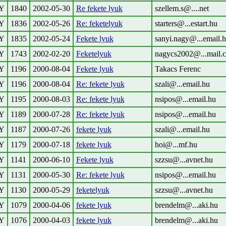
Y
1840
2002-05-30
Re fekete lyuk
szellem.s@....net
Y
1836
2002-05-26
Re: feketelyuk
starters@...estart.hu
Y
1835
2002-05-24
Fekete lyuk
sanyi.nagy@...email.
Y
1743
2002-02-20
Feketelyuk
nagycs2002@...mail.
Y
1196
2000-08-04
Fekete lyuk
Takacs Ferenc
Y
1196
2000-08-04
Re: fekete lyuk
szali@...email.hu
Y
1195
2000-08-03
Re: fekete lyuk
nsipos@...email.hu
Y
1189
2000-07-28
Re: fekete lyuk
nsipos@...email.hu
Y
1187
2000-07-26
fekete lyuk
szali@...email.hu
Y
1179
2000-07-18
fekete lyuk
hoi@...mf.hu
Y
1141
2000-06-10
Fekete lyuk
szzsu@...avnet.hu
Y
1131
2000-05-30
Re: fekete lyuk
nsipos@...email.hu
Y
1130
2000-05-29
feketelyuk
szzsu@...avnet.hu
Y
1079
2000-04-06
fekete lyuk
brendelm@...aki.hu
Y
1076
2000-04-03
fekete lyuk
brendelm@...aki.hu