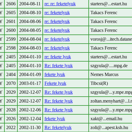
Y
2606
2004-08-11
re: re: feketelyuk
starters@...estart.hu
Y
2605
2004-08-10
re: feketelyuk
Takacs Ferenc
Y
2601
2004-08-06
re: feketelyuk
Takacs Ferenc
Y
2600
2004-08-05
re: feketelyuk
Takacs Ferenc
Y
2599
2004-08-04
re: feketelyuk
vorosj@...itech.datane
Y
2598
2004-08-03
re: feketelyuk
Takacs Ferenc
Y
2405
2004-01-10
re: fekete lyuk
starters@...estart.hu
Y
2405
2004-01-10
Re: fekete lyuk
szgyula@....mpg.de
Y
2404
2004-01-09
fekete lyuk
Nemes Marcus
Y
2070
2003-01-17
Fekete lyuk
Tibcsi(R)
Y
2029
2002-12-07
Re: fekete lyuk
szgyula@...y.mpe.mp
Y
2029
2002-12-07
Re: fekete lyuk
zoltan.menyhart@...l.
Y
2028
2002-12-06
Re: fekete lyuk
szgyula@...y.mpe.mp
Y
2026
2002-12-04
fekete lyuk
xakt@...email.hu
Y
2022
2002-11-30
Re: feketelyuk
zoli@...apest.ksh.hu