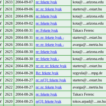
Y
2633
2004-09-07
re: fekete lyuk
kota@....arizona.edu
Y
2631
2004-09-06
re: re: fekete lyuk
starters@...estart.hu
Y
2631
2004-09-06
re: fekete lyuk
kota@....arizona.edu
Y
2628
2004-09-02
re: fekete lyuk
kota@....arizona.edu
Y
2626
2004-08-31
re: Fekete lyuk
Takacs Ferenc
Y
2626
2004-08-31
re: re: fekete lyuk -
starters@...estart.hu
Y
2626
2004-08-31
re: re: fekete lyuk -
avarga@...metria.hu
Y
2625
2004-08-30
re: fekete lyuk
kota@....arizona.edu
Y
2625
2004-08-30
re: fekete lyuk -
kota@....arizona.edu
Y
2624
2004-08-29
re: re: re: fekete lyuk
starters@...estart.hu
Y
2623
2004-08-28
Re: fekete lyuk
szgyula@....mpg.de
Y
2622
2004-08-27
re: re[3]: fekete lyuk
starters@...estart.hu
Y
2622
2004-08-27
re: re: fekete lyuk
avarga@...metria.hu
Y
2621
2004-08-26
re: fekete lyuk
Takacs Ferenc
Y
2620
2004-08-25
re[3]: fekete lyuk
tokos.arpad@....nn.hu