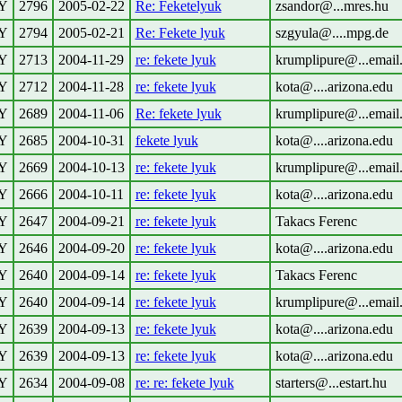
Y
2796
2005-02-22
Re: Feketelyuk
zsandor@...mres.hu
Y
2794
2005-02-21
Re: Fekete lyuk
szgyula@....mpg.de
Y
2713
2004-11-29
re: fekete lyuk
krumplipure@...email
Y
2712
2004-11-28
re: fekete lyuk
kota@....arizona.edu
Y
2689
2004-11-06
Re: fekete lyuk
krumplipure@...email
Y
2685
2004-10-31
fekete lyuk
kota@....arizona.edu
Y
2669
2004-10-13
re: fekete lyuk
krumplipure@...email
Y
2666
2004-10-11
re: fekete lyuk
kota@....arizona.edu
Y
2647
2004-09-21
re: fekete lyuk
Takacs Ferenc
Y
2646
2004-09-20
re: fekete lyuk
kota@....arizona.edu
Y
2640
2004-09-14
re: fekete lyuk
Takacs Ferenc
Y
2640
2004-09-14
re: fekete lyuk
krumplipure@...email
Y
2639
2004-09-13
re: fekete lyuk
kota@....arizona.edu
Y
2639
2004-09-13
re: fekete lyuk
kota@....arizona.edu
Y
2634
2004-09-08
re: re: fekete lyuk
starters@...estart.hu