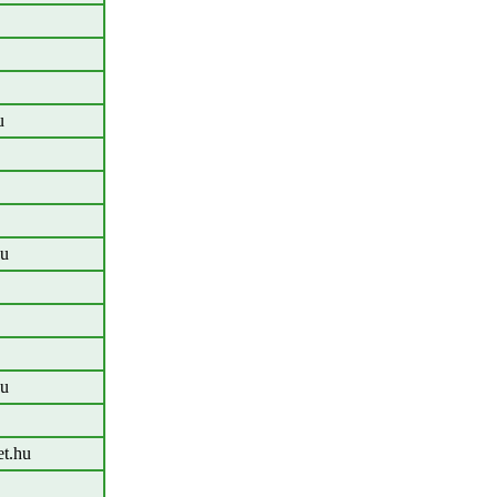
u
hu
hu
et.hu