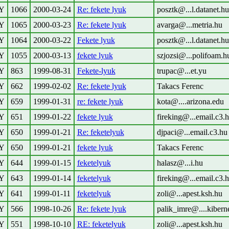
Y
1066
2000-03-24
Re: fekete lyuk
posztk@...l.datanet.hu
Y
1065
2000-03-23
Re: fekete lyuk
avarga@...metria.hu
Y
1064
2000-03-22
Fekete lyuk
posztk@...l.datanet.hu
Y
1055
2000-03-13
fekete lyuk
szjozsi@...polifoam.h
Y
863
1999-08-31
Fekete-lyuk
trupac@...et.yu
Y
662
1999-02-02
Re: fekete lyuk
Takacs Ferenc
Y
659
1999-01-31
re: fekete lyuk
kota@....arizona.edu
Y
651
1999-01-22
fekete lyuk
fireking@...email.c3.
Y
650
1999-01-21
Re: feketelyuk
djpaci@...email.c3.hu
Y
650
1999-01-21
fekete lyuk
Takacs Ferenc
Y
644
1999-01-15
feketelyuk
halasz@...i.hu
Y
643
1999-01-14
feketelyuk
fireking@...email.c3.
Y
641
1999-01-11
feketelyuk
zoli@...apest.ksh.hu
Y
566
1998-10-26
Re: fekete lyuk
palik_imre@....kibern
Y
551
1998-10-10
RE: feketelyuk
zoli@...apest.ksh.hu