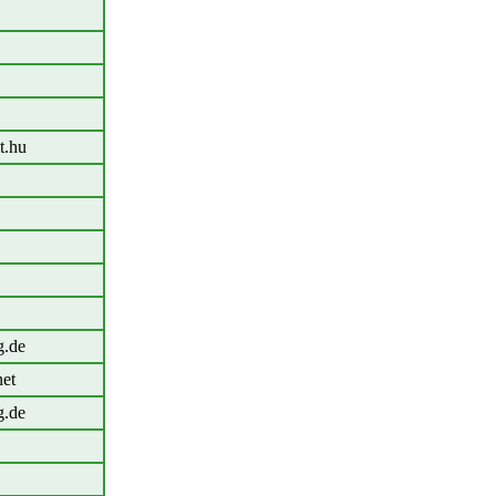
t.hu
g.de
net
g.de