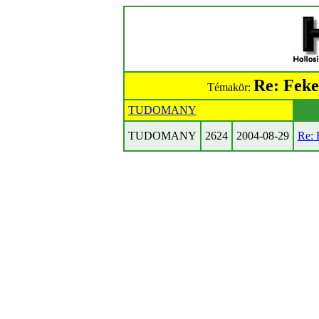
Re: Feke
Témakör:
TUDOMANY
TUDOMANY
2624
2004-08-29
Re: 