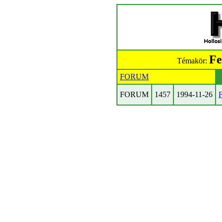
Fe
Témakör:
FORUM
FORUM
1457
1994-11-26
F