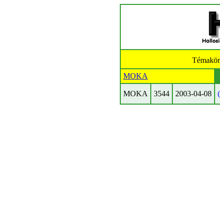
Témakör
MOKA
MOKA
3544
2003-04-08