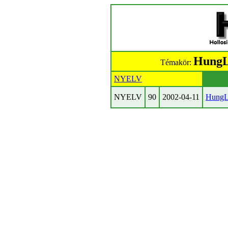
HungL
Témakör:
NYELV
NYELV
90
2002-04-11
HungL