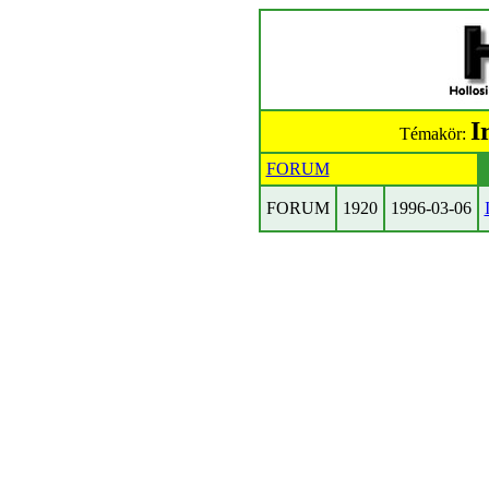
I
Témakör:
FORUM
FORUM
1920
1996-03-06