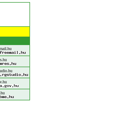
mail.hu
s.hu
tudio.hu
v.hu
.hu