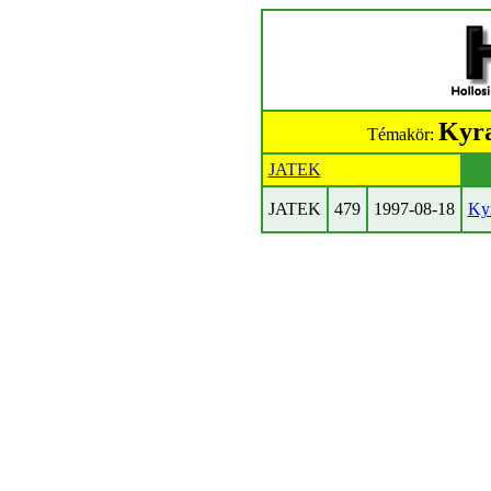
Kyra
Témakör:
JATEK
JATEK
479
1997-08-18
Ky