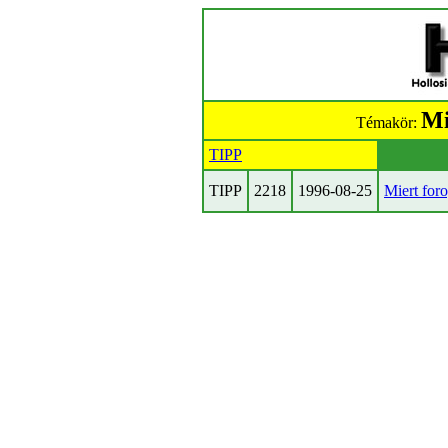
Mi
Témakör:
TIPP
TIPP
2218
1996-08-25
Miert for