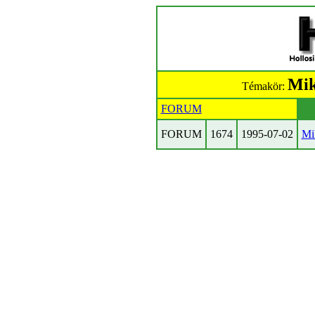
Mik
Témakör:
FORUM
FORUM
1674
1995-07-02
Mi