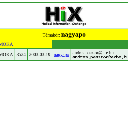
nagyapo
Témakör:
MOKA
andras.pasztor@...e.hu
MOKA
3524
2003-03-19
nagyapo