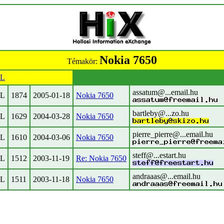
Nokia 7650
Témakör:
L
assatum@...email.hu
L
1874
2005-01-18
Nokia 7650
bartleby@...zo.hu
L
1629
2004-03-28
Nokia 7650
pierre_pierre@...email.hu
L
1610
2004-03-06
Nokia 7650
steff@...estart.hu
L
1512
2003-11-19
Re: Nokia 7650
andraaas@...email.hu
L
1511
2003-11-18
Nokia 7650