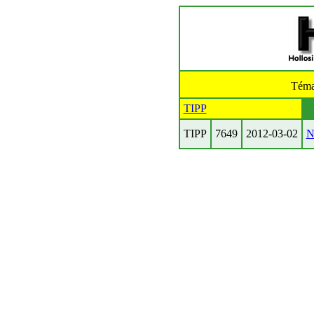
Téma
TIPP
TIPP
7649
2012-03-02
N