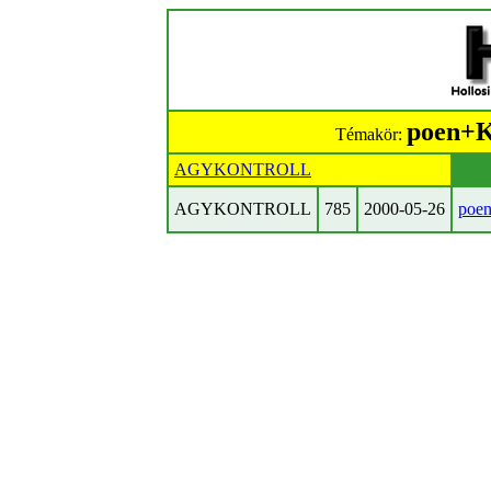
poen+K
Témakör:
AGYKONTROLL
AGYKONTROLL
785
2000-05-26
poe