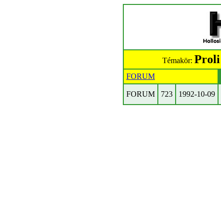
Prol
Témakör:
FORUM
FORUM
723
1992-10-09