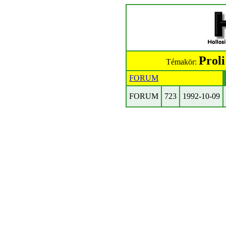
Prol
Témakör:
FORUM
FORUM
723
1992-10-09