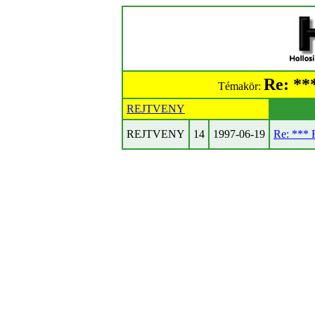
Re: *
Témakör:
REJTVENY
REJTVENY
14
1997-06-19
Re: ***