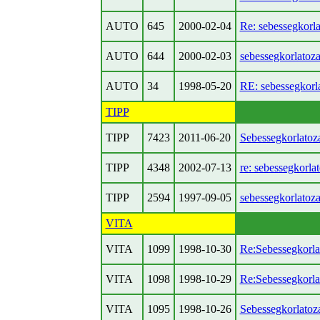
AUTO
645
2000-02-04
Re: sebessegkorla
AUTO
644
2000-02-03
sebessegkorlatoza
AUTO
34
1998-05-20
RE: sebessegkorl
TIPP
TIPP
7423
2011-06-20
Sebessegkorlatoz
TIPP
4348
2002-07-13
re: sebessegkorla
TIPP
2594
1997-09-05
sebessegkorlatoza
VITA
VITA
1099
1998-10-30
Re:Sebessegkorla
VITA
1098
1998-10-29
Re:Sebessegkorla
VITA
1095
1998-10-26
Sebessegkorlatoz