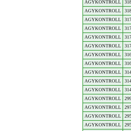
AGYKONTROLL
31
AGYKONTROLL
31
AGYKONTROLL
31
AGYKONTROLL
31
AGYKONTROLL
31
AGYKONTROLL
31
AGYKONTROLL
31
AGYKONTROLL
31
AGYKONTROLL
31
AGYKONTROLL
31
AGYKONTROLL
31
AGYKONTROLL
29
AGYKONTROLL
29
AGYKONTROLL
29
AGYKONTROLL
29