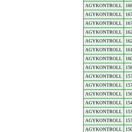
AGYKONTROLL
16
AGYKONTROLL
16
AGYKONTROLL
16
AGYKONTROLL
16
AGYKONTROLL
16
AGYKONTROLL
16
AGYKONTROLL
16
AGYKONTROLL
15
AGYKONTROLL
15
AGYKONTROLL
15
AGYKONTROLL
15
AGYKONTROLL
15
AGYKONTROLL
15
AGYKONTROLL
15
AGYKONTROLL
15