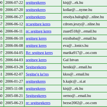
90
2006-07-22
segitsegkeres
kisj@...ek.hu
89
2006-07-20
segitsegkeres
kollar@....nyme.hu
72
2006-06-27
segitsegkeres
orsolya.balogh@...nline.hu
57
2006-06-12
re:segitseg keres
cdrom.jeszy@...nline.hu
56
2006-06-11
re: segitseg keres
zuard518@...email.hu
55
2006-06-10
segitseg keres
erzsibaba@...email.hu
53
2006-06-08
segitseg keres
eva@...lonics.hu
97
2006-04-05
Re: segitseg keres
marika917@...oo.com
95
2006-04-03
segitseg keres
Gal Istvan
89
2006-03-28
Segitsegkeres
heniki@...email.hu
41
2006-02-07
Segitse'g ke'res
kkss@...email.hu
30
2006-01-27
segitsegkeres
b.kajic@...si.at
52
2005-11-08
segitsegkeres
kisj@...ek.hu
80
2005-08-21
Segitsegkeres
oerno@...email.hu
30
2005-06-23
re: segitsegkeres
bezse2002@...oo.com