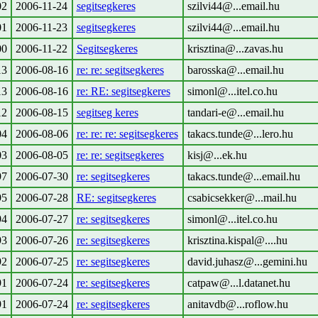
02
2006-11-24
segitsegkeres
szilvi44@...email.hu
01
2006-11-23
segitsegkeres
szilvi44@...email.hu
00
2006-11-22
Segitsegkeres
krisztina@...zavas.hu
13
2006-08-16
re: re: segitsegkeres
barosska@...email.hu
13
2006-08-16
re: RE: segitsegkeres
simonl@...itel.co.hu
12
2006-08-15
segitseg keres
tandari-e@...email.hu
04
2006-08-06
re: re: re: segitsegkeres
takacs.tunde@...lero.hu
03
2006-08-05
re: re: segitsegkeres
kisj@...ek.hu
97
2006-07-30
re: segitsegkeres
takacs.tunde@...email.hu
95
2006-07-28
RE: segitsegkeres
csabicsekker@...mail.hu
94
2006-07-27
re: segitsegkeres
simonl@...itel.co.hu
93
2006-07-26
re: segitsegkeres
krisztina.kispal@....hu
92
2006-07-25
re: segitsegkeres
david.juhasz@...gemini.hu
91
2006-07-24
re: segitsegkeres
catpaw@...l.datanet.hu
91
2006-07-24
re: segitsegkeres
anitavdb@...roflow.hu