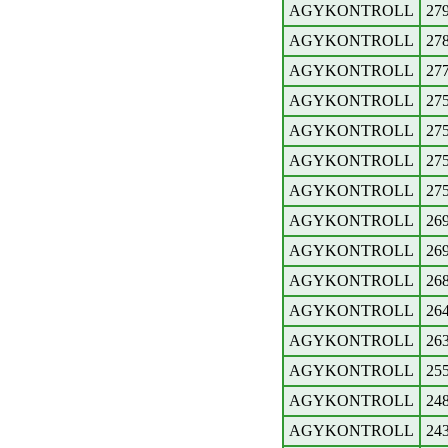
AGYKONTROLL
27
AGYKONTROLL
27
AGYKONTROLL
27
AGYKONTROLL
27
AGYKONTROLL
27
AGYKONTROLL
27
AGYKONTROLL
27
AGYKONTROLL
26
AGYKONTROLL
26
AGYKONTROLL
26
AGYKONTROLL
26
AGYKONTROLL
26
AGYKONTROLL
25
AGYKONTROLL
24
AGYKONTROLL
24