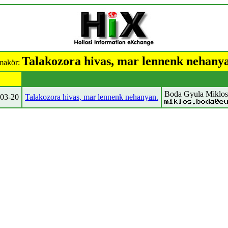
Talakozora hivas, mar lennenk nehany
makör:
Boda Gyula Miklos
03-20
Talakozora hivas, mar lennenk nehanyan.