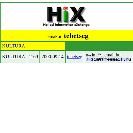
tehetseg
Témakör:
KULTURA
n-zim@...email.hu
KULTURA
1169
2000-09-14
tehetseg