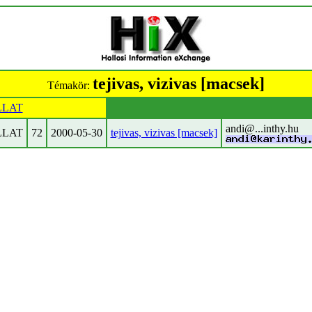
tejivas, vizivas [macsek]
Témakör:
LLAT
andi@...inthy.hu
LLAT
72
2000-05-30
tejivas, vizivas [macsek]