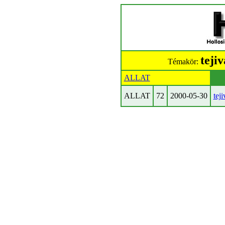
teji
Témakör:
ALLAT
ALLAT
72
2000-05-30
tej