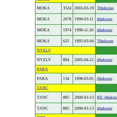
MOKA
3524
2003-03-19
Tiltakozas
MOKA
2078
1999-03-11
tiltakozas
MOKA
1974
1998-11-26
tiltakozas
MOKA
625
1995-03-04
Tiltakozas
NYELV
NYELV
894
2005-04-21
tiltakozas
PARA
PARA
134
1998-03-01
tiltakozas
TANC
TANC
885
2000-03-13
RE: tiltakoz
TANC
885
2000-03-13
tiltakozas