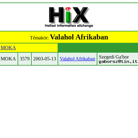
Valahol Afrikaban
Témakör:
MOKA
Szegedi Ga'bor
MOKA
3579
2003-05-13
Valahol Afrikaban