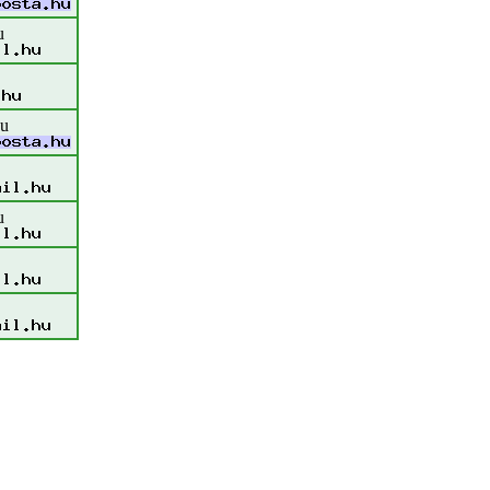
u
hu
u