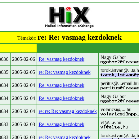
re: Re: vasmag kezdoknek
Témakör:
Nagy Ga'bor
3636
2005-02-06
Re: vasmag kezdoknek
torok.istvan@...ta.
3635
2005-02-05
re: Re: vasmag kezdoknek
peritus@...email.hu
3634
2005-02-04
Re: vasmag kezdoknek
Nagy Ga'bor
3634
2005-02-04
Re: vasmag kezdoknek
volaricsi@....hu
3634
2005-02-04
re: re: Re: vasmag kezdoknek
vf@...e.hu
3633
2005-02-03
Re: vasmag kezdoknek
torok.istvan@...ta.
3633
2005-02-03
re: Re: vasmag kezdoknek