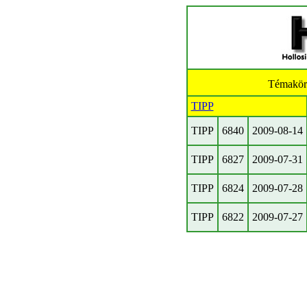
Témakör
TIPP
TIPP
6840
2009-08-14
TIPP
6827
2009-07-31
TIPP
6824
2009-07-28
TIPP
6822
2009-07-27