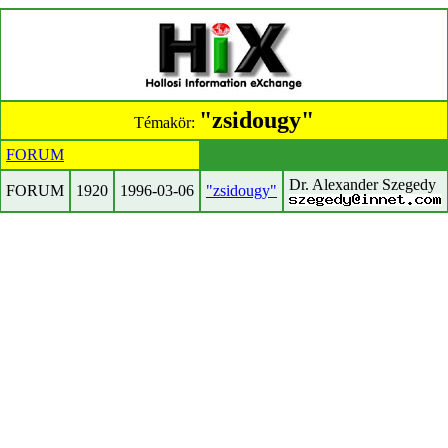
"zsidougy"
Témakör:
FORUM
Dr. Alexander Szegedy
FORUM
1920
1996-03-06
"zsidougy"