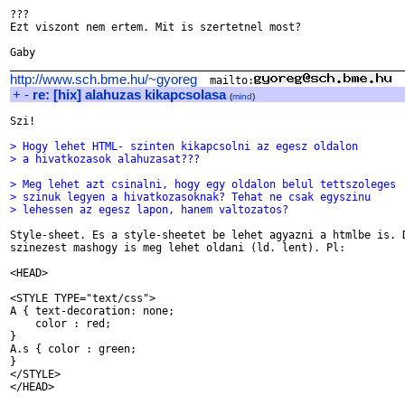
???

Ezt viszont nem ertem. Mit is szertetnel most?

Gaby

http://www.sch.bme.hu/~gyoreg
  mailto:
+
-
re: [hix] alahuzas kikapcsolasa
(
mind
)
Szi!

> Hogy lehet HTML- szinten kikapcsolni az egesz oldalon
> a hivatkozasok alahuzasat???
> Meg lehet azt csinalni, hogy egy oldalon belul tettszoleges
> szinuk legyen a hivatkozasoknak? Tehat ne csak egyszinu
> lehessen az egesz lapon, hanem valtozatos?
Style-sheet. Es a style-sheetet be lehet agyazni a htmlbe is. D
szinezest mashogy is meg lehet oldani (ld. lent). Pl:

<HEAD>

<STYLE TYPE="text/css">

A { text-decoration: none;

    color : red;

}

A.s { color : green;

}

</STYLE>

</HEAD>
