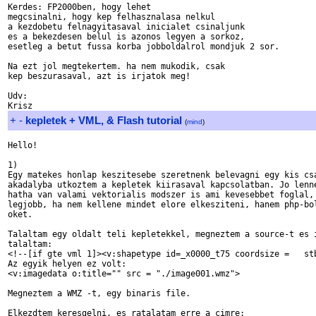
Kerdes: FP2000ben, hogy lehet

megcsinalni, hogy kep felhasznalasa nelkul

a kezdobetu felnagyitasaval inicialet csinaljunk

es a bekezdesen belul is azonos legyen a sorkoz,

esetleg a betut fussa korba jobboldalrol mondjuk 2 sor.

Na ezt jol megtekertem. ha nem mukodik, csak

kep beszurasaval, azt is irjatok meg!

Udv:

+
-
kepletek + VML, & Flash tutorial
(
mind
)
Hello!

1)

Egy matekes honlap keszitesebe szeretnenk belevagni egy kis csa
akadalyba utkoztem a kepletek kiirasaval kapcsolatban. Jo lenne
hatha van valami vektorialis modszer is ami kevesebbet foglal, 
legjobb, ha nem kellene mindet elore elkesziteni, hanem php-bol
oket.

Talaltam egy oldalt teli kepletekkel, megneztem a source-t es i
talaltam:

<!--[if gte vml 1]><v:shapetype id=_x0000_t75 coordsize =   stb
Az egyik helyen ez volt:

<v:imagedata o:title="" src = "./image001.wmz">

Megneztem a WMZ -t, egy binaris file.
