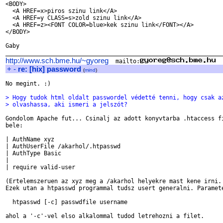
<BODY>

  <A HREF=x>piros szinu link</A>

  <A HREF=y CLASS=s>zold szinu link</A>

  <A HREF=z><FONT COLOR=blue>kek szinu link</FONT></A>

</BODY>

Gaby

http://www.sch.bme.hu/~gyoreg
  mailto:
+
-
re: [hix] password
(
mind
)
No megint. :)

> Hogy tudok html oldalt passwordel védetté tenni, hogy csak a
> olvashassa, aki ismeri a jelszót?
Gondolom Apache fut... Csinalj az adott konyvtarba .htaccess fi
bele:

| AuthName xyz

| AuthUserFile /akarhol/.htpasswd

| AuthType Basic

|

| require valid-user

(Ertelemszeruen az xyz meg a /akarhol helyekre mast kene irni. 
Ezek utan a htpasswd programmal tudsz usert generalni. Paramete
  htpasswd [-c] passwdfile username

ahol a '-c'-vel elso alkalommal tudod letrehozni a filet.
