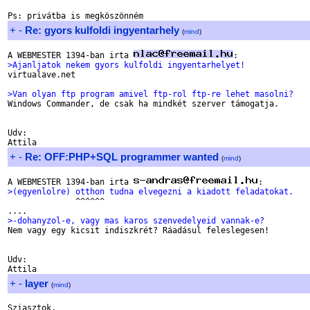
+
-
Re: gyors kulfoldi ingyentarhely
(
mind
)
A WEBMESTER 1394-ban irta 
>Ajanljatok nekem gyors kulfoldi ingyentarhelyet!

virtualave.net

>Van olyan ftp program amivel ftp-rol ftp-re lehet masolni?

Windows Commander, de csak ha mindkét szerver támogatja.

Udv:

+
-
Re: OFF:PHP+SQL programmer wanted
(
mind
)
A WEBMESTER 1394-ban irta 
>(egyenlolre) otthon tudna elvegezni a kiadott feladatokat.

              ^^^^^^

>-dohanyzol-e, vagy mas karos szenvedelyeid vannak-e?

Nem vagy egy kicsit indiszkrét? Ráadásul feleslegesen!

Udv:

+
-
layer
(
mind
)
Sziasztok,
