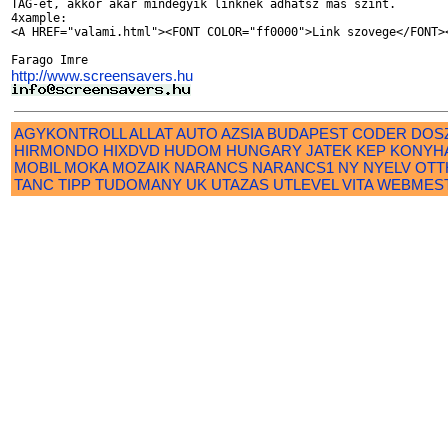
TAG-et, akkor akar mindegyik linknek adhatsz mas szint.

4xample:

<A HREF="valami.html"><FONT COLOR="ff0000">Link szovege</FONT><
http://www.screensavers.hu
AGYKONTROLL
ALLAT
AUTO
AZSIA
BUDAPEST
CODER
DOS
HIRMONDO
HIXDVD
HUDOM
HUNGARY
JATEK
KEP
KONYH
MOBIL
MOKA
MOZAIK
NARANCS
NARANCS1
NY
NYELV
OTT
TANC
TIPP
TUDOMANY
UK
UTAZAS
UTLEVEL
VITA
WEBMES