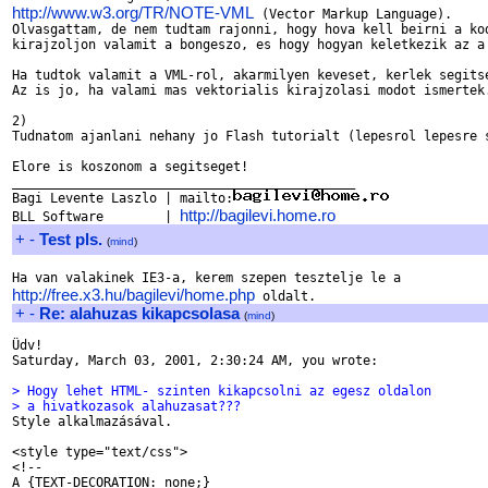
http://www.w3.org/TR/NOTE-VML
 (Vector Markup Language).

Olvasgattam, de nem tudtam rajonni, hogy hova kell beirni a kod
kirajzoljon valamit a bongeszo, es hogy hogyan keletkezik az a 
Ha tudtok valamit a VML-rol, akarmilyen keveset, kerlek segitse
Az is jo, ha valami mas vektorialis kirajzolasi modot ismertek.
2)

Tudnatom ajanlani nehany jo Flash tutorialt (lepesrol lepesre s
Elore is koszonom a segitseget!

_____________________________________________

Bagi Levente Laszlo | mailto:
http://bagilevi.home.ro
BLL Software        | 
+
-
Test pls.
(
mind
)
http://free.x3.hu/bagilevi/home.php
+
-
Re: alahuzas kikapcsolasa
(
mind
)
Üdv!

Saturday, March 03, 2001, 2:30:24 AM, you wrote:

> Hogy lehet HTML- szinten kikapcsolni az egesz oldalon
> a hivatkozasok alahuzasat???

Style alkalmazásával.

<style type="text/css">

<!--

A {TEXT-DECORATION: none;}
