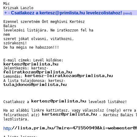
Mic

+
-
Csatlakozz a kertesz@primlista.hu levelezolistahoz!
(
mind
)
Ezennel szeretném Önt meghívni Kertész 

Balázs 

levelezési listájára. Ne iratkozzon fel ha 

nem 

szeret jókat olvasni, vitatkozni, 

szórakozni! 

De ha mégis ne habozzon!!! 


Lemondás: 
Csatlakozz a 
 levelezõ listához!

Ha az alábbi linkre kattintasz, vagy válaszolsz (reply) erre a 
feliratkozol a(z) 
 - Kertész Balázs l
lezõlistára.

http: