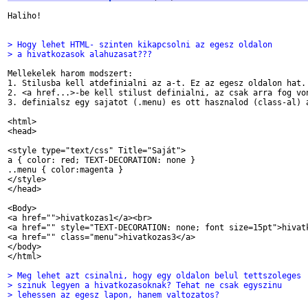
Haliho!

> Hogy lehet HTML- szinten kikapcsolni az egesz oldalon
> a hivatkozasok alahuzasat???
Mellekelek harom modszert:

1. Stilusba kell atdefinialni az a-t. Ez az egesz oldalon hat.

2. <a href...>-be kell stilust definialni, az csak arra fog von
3. definialsz egy sajatot (.menu) es ott hasznalod (class-al) a
<html>

<head>

<style type="text/css" Title="Saját">

a { color: red; TEXT-DECORATION: none }

..menu { color:magenta }

</style>

</head>

<Body>

<a href="">hivatkozas1</a><br>

<a href="" style="TEXT-DECORATION: none; font size=15pt">hivatk
<a href="" class="menu">hivatkozas3</a>

</body>

</html>

> Meg lehet azt csinalni, hogy egy oldalon belul tettszoleges
> szinuk legyen a hivatkozasoknak? Tehat ne csak egyszinu
> lehessen az egesz lapon, hanem valtozatos?