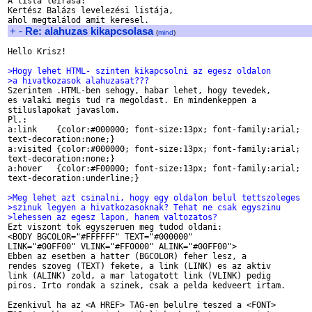
A lista leirasa:

Kertész Balázs levelezési listája, 

+
-
Re: alahuzas kikapcsolasa
(
mind
)
Hello Krisz!

>Hogy lehet HTML- szinten kikapcsolni az egesz oldalon
>a hivatkozasok alahuzasat???

Szerintem .HTML-ben sehogy, habar lehet, hogy tevedek,

es valaki megis tud ra megoldast. En mindenkeppen a

stiluslapokat javaslom.

Pl.:

a:link    {color:#000000; font-size:13px; font-family:arial;

text-decoration:none;}

a:visited {color:#000000; font-size:13px; font-family:arial;

text-decoration:none;}

a:hover   {color:#F00000; font-size:13px; font-family:arial;

text-decoration:underline;}

>Meg lehet azt csinalni, hogy egy oldalon belul tettszoleges
>szinuk legyen a hivatkozasoknak? Tehat ne csak egyszinu
>lehessen az egesz lapon, hanem valtozatos?

Ezt viszont tok egyszeruen meg tudod oldani:

<BODY BGCOLOR="#FFFFFF" TEXT="#000000"

LINK="#00FF00" VLINK="#FF0000" ALINK="#00FF00">

Ebben az esetben a hatter (BGCOLOR) feher lesz, a

rendes szoveg (TEXT) fekete, a link (LINK) es az aktiv

link (ALINK) zold, a mar latogatott link (VLINK) pedig

piros. Irto rondak a szinek, csak a pelda kedveert irtam.

Ezenkivul ha az <A HREF> TAG-en belulre teszed a <FONT>
