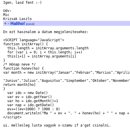
Igen, lasd fent :-)

Udv:

Mic

+
-
Haliho!
(
mind
)
En ezt hasznalom a datum megjelenitesehez:

<SCRIPT language="JavaScript">

function initArray() {

  this.length = initArray.arguments.length

  for (var i = 0; i < this.length; i++)

  this[i+1] = initArray.arguments[i]

}

/* Hónap neve */

function honev(ho) {

var month = new initArray("Januar","Februar","Marcius","Aprilis
"Junius","Julius","Augusztus","Szeptember","Oktober","November"
return month[ho]

}

  var ido = new Date()

  var ev = ido.getYear()

  var ho = ido.getMonth()+1

  var nap = ido.getDate()

  ev+=((ev<1000) ? 1900 : 0)

  document.writeln("Ma " + ev + ". " + honev(ho) + " " + nap + 
</script>

ui. mellesleg lusta vagyok x-szamu if a'gat csinalni.
