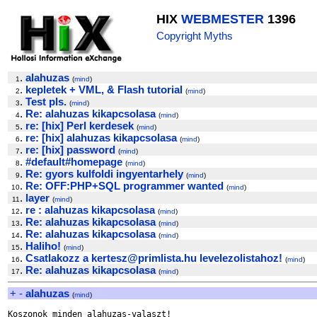
HIX
WEBMESTER
1396
Copyright Myths
.
alahuzas
1
(
mind
)
.
kepletek + VML, & Flash tutorial
2
(
mind
)
.
Test pls.
3
(
mind
)
.
Re: alahuzas kikapcsolasa
4
(
mind
)
.
re: [hix] Perl kerdesek
5
(
mind
)
.
re: [hix] alahuzas kikapcsolasa
6
(
mind
)
.
re: [hix] password
7
(
mind
)
.
#default#homepage
8
(
mind
)
.
Re: gyors kulfoldi ingyentarhely
9
(
mind
)
.
Re: OFF:PHP+SQL programmer wanted
10
(
mind
)
.
layer
11
(
mind
)
.
re : alahuzas kikapcsolasa
12
(
mind
)
.
Re: alahuzas kikapcsolasa
13
(
mind
)
.
Re: alahuzas kikapcsolasa
14
(
mind
)
.
Haliho!
15
(
mind
)
.
Csatlakozz a kertesz@primlista.hu levelezolistahoz!
16
(
mind
)
.
Re: alahuzas kikapcsolasa
17
(
mind
)
+
-
alahuzas
(
mind
)
Koszonok minden alahuzas-valaszt!
