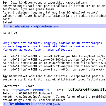
Egy rövid kérdésem volna a layerekkel kapcsolatban:

Mennyire megbízható azok pozícionálása? Én itthon IE5-ön és NN4
tesztelem, egyelõre jónak tûnik.

Az is érdekelne, hogy mit lát egy 3-as böngészõvel valaki?

Valamint sok layer használata lelassítja-e az oldal betöltõdésé
Köszi,

+
-
re : alahuzas kikapcsolasa
(
mind
)
Jó NET-et !

>Meg lehet azt csinalni, hogy egy oldalon belul tettszoleges
>szinuk legyen a hivatkozasoknak? Tehat ne csak egyszinu
>lehessen az egesz lapon, hanem valtozatos?
<A href="1.htm"><FONT color=#ff9933>egyes htm file</font:></A> 
<A href="2.htm"><FONT color=#99ff00>kettes htm file</font:></A>
<A href="3.htm"><FONT color=#3366ff>hármas htm file</font:></A>
<A href="4.htm"><FONT color=#ffcc33>négyes htm file</font:></A>
<A href="5.htm"><FONT color=#ffccff>ötös htm file</font:></A> 

Így bármelyiket önállóan tudod szinezni, kikapcsolást pedig a <
sorban a vlink alink stb. színek állításával tudod "eltüntetni"
Üdvözlettel : Zsolt

http://www.telectronic.hu
WEB : 
  E-mail : 
Telefon : 06203243930 Budapest.

Mottó: "A számítógéppel nagyon jól meg lehet oldani a problémák
+
-
Re: alahuzas kikapcsolasa
(
mind
)