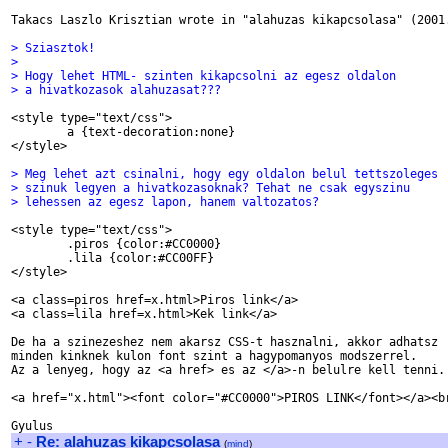
Takacs Laszlo Krisztian wrote in "alahuzas kikapcsolasa" (2001.
> Sziasztok!
> 
> Hogy lehet HTML- szinten kikapcsolni az egesz oldalon
> a hivatkozasok alahuzasat???
<style type="text/css">

	a {text-decoration:none}

</style>

> Meg lehet azt csinalni, hogy egy oldalon belul tettszoleges
> szinuk legyen a hivatkozasoknak? Tehat ne csak egyszinu
> lehessen az egesz lapon, hanem valtozatos?
<style type="text/css">

	.piros {color:#CC0000}

	.lila {color:#CC00FF}

</style>

<a class=piros href=x.html>Piros link</a>

<a class=lila href=x.html>Kek link</a>

De ha a szinezeshez nem akarsz CSS-t hasznalni, akkor adhatsz

minden kinknek kulon font szint a hagypomanyos modszerrel.

Az a lenyeg, hogy az <a href> es az </a>-n belulre kell tenni.

<a href="x.html"><font color="#CC0000">PIROS LINK</font></a><br
+
-
Re: alahuzas kikapcsolasa
(
mind
)