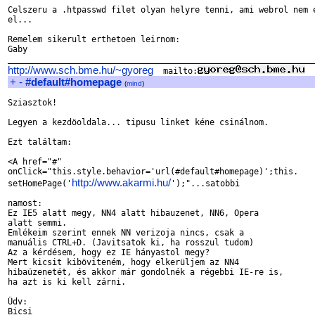
Celszeru a .htpasswd filet olyan helyre tenni, ami webrol nem e
el...

Remelem sikerult erthetoen leirnom:

Gaby

http://www.sch.bme.hu/~gyoreg
  mailto:
+
-
#default#homepage
(
mind
)
Sziasztok!

Legyen a kezdöoldala... tipusu linket kéne csinálnom.

Ezt találtam:

<A href="#" 

onClick="this.style.behavior='url(#default#homepage)';this.

http://www.akarmi.hu/
setHomePage('
');"...satobbi

namost: 

Ez IE5 alatt megy, NN4 alatt hibauzenet, NN6, Opera 

alatt semmi.

Emlékeim szerint ennek NN verizoja nincs, csak a 

manuális CTRL+D. (Javitsatok ki, ha rosszul tudom)

Az a kérdésem, hogy ez IE hányastol megy?

Mert kicsit kiböviteném, hogy elkerüljem az NN4 

hibaüzenetét, és akkor már gondolnék a régebbi IE-re is, 

ha azt is ki kell zárni.

Üdv:

Bicsi
