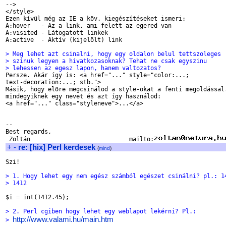
-->

</style>

Ezen kívül még az IE a köv. kiegészítéseket ismeri:

A:hover   - Az a link, ami felett az egered van

A:visited - Látogatott linkek

A:active  - Aktív (kijelölt) link

> Meg lehet azt csinalni, hogy egy oldalon belul tettszoleges
> szinuk legyen a hivatkozasoknak? Tehat ne csak egyszinu
> lehessen az egesz lapon, hanem valtozatos?

Persze. Akár így is: <a href="..." style="color:...;

text-decoration:...; stb.">

Másik, hogy elõre megcsinálod a style-okat a fenti megoldással.
mindegyiknek egy nevet és azt így használod:

<a href="..." class="styleneve">...</a>

-- 

Best regards,

 Zoltán                            mailto:
+
-
re: [hix] Perl kerdesek
(
mind
)
Szi!

> 1. Hogy lehet egy nem egész számból egészet csinálni? pl.: 1
> 1412
$i = int(1412.45);

> 2. Perl cgiben hogy lehet egy weblapot lekérni? Pl.:
http://www.valami.hu/main.htm
> 