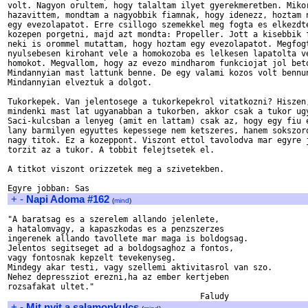
volt. Nagyon orultem, hogy talaltam ilyet gyerekmeretben. Mikor
hazavittem, mondtam a nagyobbik fiamnak, hogy idenezz, hoztam n
egy evezolapatot. Erre csillogo szemekkel meg fogta es elkezdte
kozepen porgetni, majd azt mondta: Propeller. Jott a kisebbik f
neki is orommel mutattam, hogy hoztam egy evezolapatot. Megfogt
nyulsebesen kirohant vele a homokozoba es lelkesen lapatolta ve
homokot. Megvallom, hogy az evezo mindharom funkciojat jol beto
Mindannyian mast lattunk benne. De egy valami kozos volt bennun
Mindannyian elveztuk a dolgot.

Tukorkepek. Van jelentosege a tukorkepekrol vitatkozni? Hiszen,
mindenki mast lat ugyanabban a tukorben, akkor csak a tukor ugy
Saci-kulcsban a lenyeg (amit en lattam) csak az, hogy egy fiu e
lany barmilyen egyuttes kepessege nem ketszeres, hanem sokszoro
nagy titok. Ez a kozeppont. Viszont ettol tavolodva mar egyre j
torzit az a tukor. A tobbit felejtsetek el.

A titkot viszont orizzetek meg a szivetekben.

+
-
Napi Adoma #162
(
mind
)
"A baratsag es a szerelem allando jelenlete, 

a hatalomvagy, a kapaszkodas es a penzszerzes

ingerenek allando tavollete mar maga is boldogsag.

Jelentos segitseget ad a boldogsaghoz a fontos,

vagy fontosnak kepzelt tevekenyseg.

Mindegy akar testi, vagy szellemi aktivitasrol van szo.

Nehez depressziot erezni,ha az ember kertjeben

rozsafakat ultet."

+
-
Mit nyit a salamonkulcs