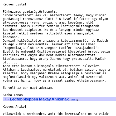
Kedves Lista! 

Párhuzamos gazdaságtörteeneti, 

irodalomtörténeti ees vallaastörténeti teeny, hogy minden 

gazdasaagi reneszaansz elött 2-6 évvel felfutott egy olyan 

alkotoomuveszi (vers, proza, drama, képzömuv. stb) 

iranyzat, amely Lucifer feminin leetjogosultsaagaanak 

keerdeeseet csipkedte. No és a lenyeg: minden egyhaaz 

kivétel nelkül meelyen hallgatott ezen iraanyzatok 

kapcsaan. 

Darwint kiközösítette a paapa a katolicizmustól, de Madach-

ra egy kukkot nem mondtak, amikor ezt irta az Ember 

Trageediaaja elsö szin veegeen Lucifer "szaajaabool": 

Együtt teremteenk! Osztályreeszemet követelem! Arrool pedig 

keerjetek fel engem dokumentumokkal alaataamasztott 

kiseloadaasra, hogy Arany Jaanos hogy protezsaalta Madách-

ot...... 

Anno erre kaptam a kimagaslo sikertorteneti oklevelet. 

Alfaban a Lucokaatool menekulunk el, betaban viszont nagy a 

kisertes, hogy valojaban Okelme elfoglalja a beszedunk es 

megfontolasaink egy valtozoo %-aat, amirol mi szerettuk 

volna azt hinni, hogy az a sajaat szabad elhatarozaasunk. 

Ez volt az een napi adomaam. 

+
-
Legfobbkeppen Makay Anikonak.
(
mind
)
Kedves Aniko! 

Válaszolok a kerdesedre, amit ide inzertaalok: De ha valaki 
