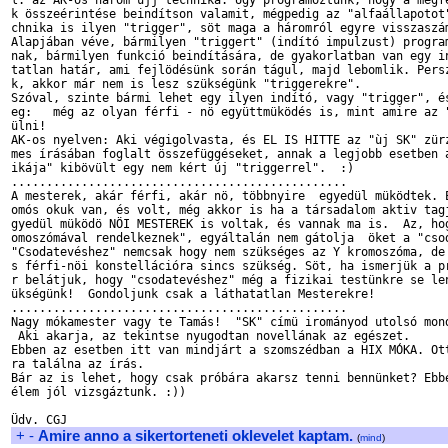
l. az AK-os három újj technika. Úgy programoztunk, hogy a megfe
k összeérintése beindítson valamit, mégpedig az "alfaállapotot"
chnika is ilyen "trigger", söt maga a háromról egyre visszaszám
Alapjában véve, bármilyen "triggert" (indító impulzust) program
nak, bármilyen funkció beindítására, de gyakorlatban van egy in
tatlan határ, ami fejlödésünk során tágul, majd lebomlik. Persz
k, akkor már nem is lesz szükségünk "triggerekre".

Szóval, szinte bármi lehet egy ilyen indító, vagy "trigger", és
eg:   még az olyan férfi - nö együttmüködés is, mint amire az "
ülni!  

AK-os nyelven: Aki végigolvasta, és EL IS HITTE az "ùj SK" zürz
mes írásában foglalt összefüggéseket, annak a legjobb esetben a
ikája" kibövült egy nem kért új "triggerrel".  :) 

................................................

A mesterek, akár férfi, akár nö, többnyire  egyedül müködtek. E
omós okuk van, és volt, még akkor is ha a társadalom aktiv tagj
gyedül müködö NÖI MESTEREK is voltak, és vannak ma is.  Az, hog
omoszómával rendelkeznek", egyáltalán nem gátolja  öket a "csod
"Csodatevéshez" nemcsak hogy nem szükséges az Y kromoszóma, de 
s férfi-nöi konstellációra sincs szükség. Söt, ha ismerjük a pr
r belátjuk, hogy "csodatevéshez" még a fizikai testünkre se len
ükségünk!  Gondoljunk csak a láthatatlan Mesterekre!

................................................

Nagy mókamester vagy te Tamás!  "SK" címü irományod utolsó mond
 Aki akarja, az tekintse nyugodtan novellának az egészet. 

Ebben az esetben itt van mindjárt a szomszédban a HIX MÓKA. Ott
ra találna az írás. 

Bár az is lehet, hogy csak próbára akarsz tenni bennünket? Ebbe
élem jól vizsgáztunk. :))  

+
-
Amire anno a sikertorteneti oklevelet kaptam.
(
mind
)