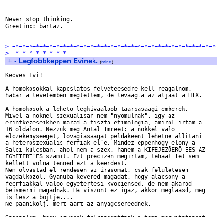
Never stop thinking.

Greetinx: bartaz.

> =*=*=*=*=*=*=*=*=*=*=*=*=*=*=*=*=*=*=*=*=*=*=*=*=*=*=*=*=*=*
> =*=*=*=*=*=*=*=*=
+
-
Legfobbkeppen Evinek.
(
mind
)
Kedves Evi! 

A homokosokkal kapcslatos felveteesedre kell reagalnom, 

habar a levelemben megtettem, de levaagta az aljaat a HIX. 

A homokosok a leheto legkivaaloob taarsasaagi emberek. 

Mivel a noknel szexualisan nem "nyomulnak", igy az 

erintkezeseikben marad a tiszta etimologia, amirol irtam a 

16 oldalon. Nezzuk meg Antal Imreet: a nokkel valo 

elozekenyseeget, lovagiasaagat peldakeent lehetne allitani 

a heteroszexualis ferfiak el`e. Mindez eppenhogy elony a 

Salci-kulcsban, ahol nem a szex, hanem a KIFEJEZÖERÖ EES AZ 

EGYETERT`ES szamit. Ezt precizen megirtam, tehaat fel sem 

kellett volna tenned ezt a keerdest. 

Nem olvastad el rendesen az irasomat, csak feluletesen 

vagdalkozol. Gyanuba kevered magadat, hogy alacsony a 

feerfiakkal valoo egyetertesi kvociensed, de nem akarod 

beismerni magadnak. Ha viszont ez igaz, akkor meglaasd, meg 

is lesz a böjtje....

Ne paanikolj, mert aart az anyagcsereednek. 
