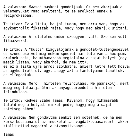
A valaszom: Maasok maskent gondoljaak. Ok nem akarjaak a 

velemenyukat raad eroltetni, te se erolkodj ennek a 

reciprokaaban. 

Te irtad: Ez a lista, ha jol tudom, nem arra van, hogy az 

agykontrollt fikazzak rajta, vagy hogy meg akarjuk ujitani.

A valaszom: A feluletes ember szeegyent vall. Szo sem volt 

fikaazasrol. 

Te irtad: A "kulcs" kiagyalojanak a gondolat-tultengeseivel 

es szomeneseivel meg nekem speciel mar tele van a hocipom, 

orulnek neki, ha mihamarabb megtalalna a sajat helyet (egy 

masik listan, vagy akarhol, de nem itt),

es ez a lista ujra arrol szolhatna, amiert letre lett hozva:

az agykontrollrol, ugy, ahogy azt a tanfolyamon tanultuk, 

es elfogadtuk.

A valaszom: Mero`` hirtelen felindulaas. Ne paanikolj, mert 

meeg meg talaalja ülni az anyagcsereedet a hirtelen 

felindulaas.

Te irtad: Kedves Szabo Tamas! Kivanom, hogy mihamarabb 

talald meg a helyed, minket pedig hagyj meg a sajat 

sotetsegunkben!

A valaszom: Nem gondoltam senkit sem sotetnek, de ha nem 

kersz bocsaanatot az indokolatlan vagdalkozaasaidert, akkor 

kiallitottad magadrol a bizonyitvaanyt.
