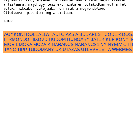
Sajnaalom, hogy egyesek felraangattaak a tema megvitataasat 

a listaara, majd ugy tesznek, minta en tolakodtam volna fel 

veluk, mikozben valojaaban en csak a megrendelees 

ötleteevel jelentem meg a listaan. 

AGYKONTROLL
ALLAT
AUTO
AZSIA
BUDAPEST
CODER
DOS
HIRMONDO
HIXDVD
HUDOM
HUNGARY
JATEK
KEP
KONYH
MOBIL
MOKA
MOZAIK
NARANCS
NARANCS1
NY
NYELV
OTT
TANC
TIPP
TUDOMANY
UK
UTAZAS
UTLEVEL
VITA
WEBMES