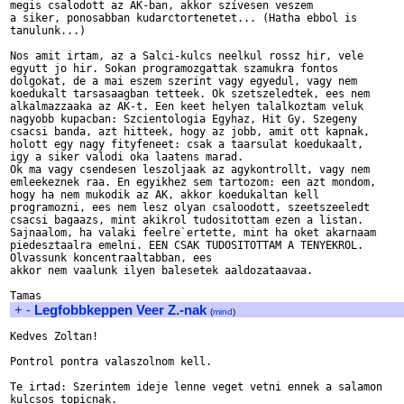
megis csalodott az AK-ban, akkor szívesen veszem

a siker, ponosabban kudarctortenetet... (Hatha ebbol is 

tanulunk...)

Nos amit irtam, az a Salci-kulcs neelkul rossz hir, vele 

egyutt jo hir. Sokan programozgattak szamukra fontos 

dolgokat, de a mai eszem szerint vagy egyedul, vagy nem 

koedukalt tarsasaagban tetteek. Ok szetszeledtek, ees nem 

alkalmazzaaka az AK-t. Een keet helyen talalkoztam veluk 

nagyobb kupacban: Szcientologia Egyhaz, Hit Gy. Szegeny 

csacsi banda, azt hitteek, hogy az jobb, amit ott kapnak, 

holott egy nagy fityfeneet: csak a taarsulat koedukaalt, 

igy a siker valodi oka laatens marad. 

Ok ma vagy csendesen leszoljaak az agykontrollt, vagy nem 

emleekeznek raa. En egyikhez sem tartozom: een azt mondom, 

hogy ha nem mukodik az AK, akkor koedukaltan kell 

programozni, ees nem lesz olyan csaloodott, szeetszeeledt 

csacsi bagaazs, mint akikrol tudositottam ezen a listan. 

Sajnaalom, ha valaki feelre`ertette, mint ha oket akarnaam 

piedesztaalra emelni. EEN CSAK TUDOSITOTTAM A TENYEKROL. 

Olvassunk koncentraaltabban, ees 

akkor nem vaalunk ilyen balesetek aaldozataavaa. 

+
-
Legfobbkeppen Veer Z.-nak
(
mind
)
Kedves Zoltan!

Pontrol pontra valaszolnom kell. 

Te irtad: Szerintem ideje lenne veget vetni ennek a salamon 

kulcsos topicnak. 
