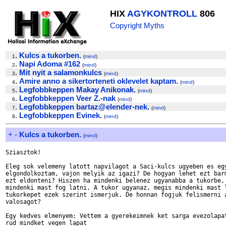
HIX
AGYKONTROLL
806
Copyright Myths
.
Kulcs a tukorben.
1
(
mind
)
.
Napi Adoma #162
2
(
mind
)
.
Mit nyit a salamonkulcs
3
(
mind
)
.
Amire anno a sikertorteneti oklevelet kaptam.
4
(
mind
)
.
Legfobbkeppen Makay Anikonak.
5
(
mind
)
.
Legfobbkeppen Veer Z.-nak
6
(
mind
)
.
Legfobbkeppen bartaz@elender-nek.
7
(
mind
)
.
Legfobbkeppen Evinek.
8
(
mind
)
+
-
Kulcs a tukorben.
(
mind
)
Sziasztok!

Eleg sok velemeny latott napvilagot a Saci-kulcs ugyeben es egy
elgondolkoztam, vajon melyik az igazi? De hogyan lehet ezt barm
ezt eldonteni? Hiszen ha mindenki belenez ugyanabba a tukorbe, 
mindenki mast fog latni. A tukor ugyanaz, megis mindenki mast l
tukorkepet ezek szerint ismerjuk. De honnan fogjuk felismerni a
valosagot?

Egy kedves elmenyem: Vettem a gyerekeimnek ket sarga evezolapat
rud mindket vegen lapat
