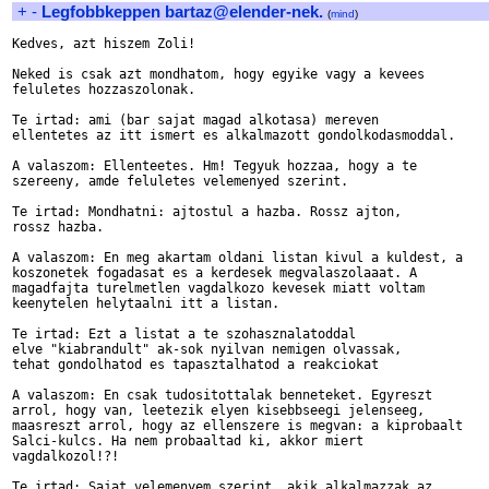
+
-
Legfobbkeppen bartaz@elender-nek.
(
mind
)
Kedves, azt hiszem Zoli!

Neked is csak azt mondhatom, hogy egyike vagy a kevees 

feluletes hozzaszolonak. 

Te irtad: ami (bar sajat magad alkotasa) mereven

ellentetes az itt ismert es alkalmazott gondolkodasmoddal. 

A valaszom: Ellenteetes. Hm! Tegyuk hozzaa, hogy a te 

szereeny, amde feluletes velemenyed szerint. 

Te irtad: Mondhatni: ajtostul a hazba. Rossz ajton,

rossz hazba. 

A valaszom: En meg akartam oldani listan kivul a kuldest, a 

koszonetek fogadasat es a kerdesek megvalaszolaaat. A 

magadfajta turelmetlen vagdalkozo kevesek miatt voltam 

keenytelen helytaalni itt a listan. 

Te irtad: Ezt a listat a te szohasznalatoddal 

elve "kiabrandult" ak-sok nyilvan nemigen olvassak,

tehat gondolhatod es tapasztalhatod a reakciokat

A valaszom: En csak tudositottalak benneteket. Egyreszt 

arrol, hogy van, leetezik elyen kisebbseegi jelenseeg, 

maasreszt arrol, hogy az ellenszere is megvan: a kiprobaalt 

Salci-kulcs. Ha nem probaaltad ki, akkor miert 

vagdalkozol!?!

Te irtad: Sajat velemenyem szerint, akik alkalmazzak az 
