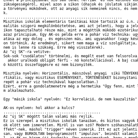
Ennél a principiumnál szó sem lehet férfiak  és nök különös kon
zükségességéröl, mivel azon a síkon (óhajok és jóslatok síkján)
a törvényei müködnek, ott az anyagi sík nemeinek nincs, és nem 
k.

.......................................................

Misztikus iskolák elementáris tanításai közé tartozik az ú.n. a
ealitás szigorú megkülönböztetése, ami azt jelenti, hogy a jele
íkon tapasztalható része más, mint a mögöttük müködö ezotérikus
azaz principium. Egy AK-os példa erre a pohár víz technika: ugy
atása az egy dolog , és egésszen más, ami ugyanakkor (vagy késö
on történik. Az eredményt, sikert nem maga a víz szolgáltatja, 
nem is lenne rá szükség. Erre még visszatérek). 

Az "új SK"-ra vetitve:

Sok-sok "csodálatos" történelmi, és megélt eset van felsorolva,
  akkor uralkodó obligát férfi - nö konstellációval. A baj csak
ö közötti összefüggésre ez nem bizonyíték. 

Misztika nyelvén: Horizontális, másszóval anyagi  síkú TÉNYEKKE
rtikális, vagy misztikus ESEMÉNYEKET, TÖRTÉNÉSEKET bizonyítani.
repét a pohár viz technikával kapcsolatban.)

Ezért, erre a gondolatmenetre még a hermetika "Úgy fenn, mint l
m alkalmazható. 

Egy "másik iskola" nyelvén: "Ez korreláció, de nem kauzalitás"!
AK-os nyelven: hol akkor a kulcs? 

.............................................

Az "új SK" mögött talán valami más rejlik.

Ez is szerepel a misztikus iskolák tanaiban, és biztos vagyok b
ok elött sem ismeretlen. Miröl is van szó? Modern szóhasználatb
ffekt"-nek, máshol "trigger" néven ismerik. Itt ez azt jelenti,
san, vagy BURKOLTAN beprogramozott "impulzus", beindít valamit 