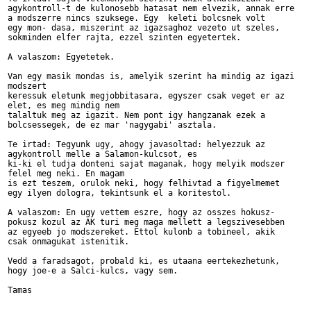
agykontroll-t de kulonosebb hatasat nem elvezik, annak erre 

a modszerre nincs szuksege. Egy  keleti bolcsnek volt

egy mon- dasa, miszerint az igazsaghoz vezeto ut szeles, 

sokminden elfer rajta, ezzel szinten egyetertek. 

A valaszom: Egyetetek.

Van egy masik mondas is, amelyik szerint ha mindig az igazi 

modszert

keressuk eletunk megjobbitasara, egyszer csak veget er az 

elet, es meg mindig nem

talaltuk meg az igazit. Nem pont igy hangzanak ezek a 

bolcsessegek, de ez mar 'nagygabi' asztala.

Te irtad: Tegyunk ugy, ahogy javasoltad: helyezzuk az 

agykontroll melle a Salamon-kulcsot, es

ki-ki el tudja donteni sajat maganak, hogy melyik modszer 

felel meg neki. En magam

is ezt teszem, orulok neki, hogy felhivtad a figyelmemet 

egy ilyen dologra, tekintsunk el a koritestol.

A valaszom: En ugy vettem eszre, hogy az osszes hokusz-

pokusz kozul az AK turi meg maga mellett a legszivesebben 

az egyeeb jo modszereket. Ettol kulonb a tobineel, akik 

csak onmagukat istenitik. 

Vedd a faradsagot, probald ki, es utaana eertekezhetunk, 

hogy joe-e a Salci-kulcs, vagy sem.

Tamas
