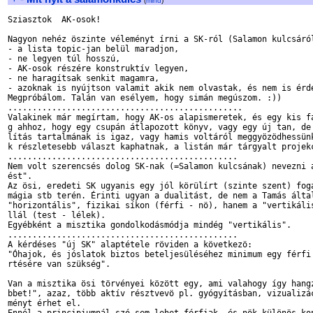
(
mind
)
Sziasztok  AK-osok!

Nagyon nehéz öszinte véleményt írni a SK-ról (Salamon kulcsáról
- a lista topic-jan belül maradjon,

- ne legyen túl hosszú,

- AK-osok részére konstruktív legyen,

- ne haragítsak senkit magamra,

- azoknak is nyújtson valamit akik nem olvastak, és nem is érde
Megpróbálom. Talán van esélyem, hogy simán megúszom. :))

................................................

Valakinek már megírtam, hogy AK-os alapismeretek, és egy kis fa
g ahhoz, hogy egy csupán átlapozott könyv, vagy egy új tan, de 
lítás tartalmának is igaz, vagy hamis voltáról meggyözödhessünk
k részletesebb választ kaphatnak, a listán már tárgyalt projekc
...............................................

Nem volt szerencsés dolog SK-nak (=Salamon kulcsának) nevezni a
ést".

Az ösi, eredeti SK ugyanis egy jól körülírt (szinte szent) foga
mágia stb terén. Érinti ugyan a dualitást, de nem a Tamás által
"horizontális", fizikai síkon (férfi - nö), hanem a "vertikális
llál (test - lélek).

Egyébként a misztika gondolkodásmódja mindég "vertikális".

...............................................

A kérdéses "új SK" alaptétele röviden a következö: 

"Óhajok, és jóslatok biztos beteljesüléséhez minimum egy férfi 
rtésére van szükség".

Van a misztika ösi törvényei között egy, ami valahogy így hangz
bbet!", azaz, több aktív résztvevö pl. gyógyításban, vizualizác
ményt érhet el.
